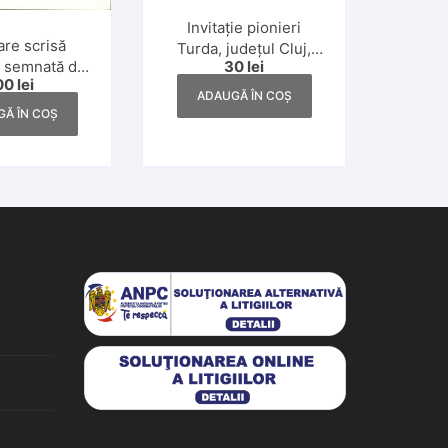
Invitație pionieri
tare scrisă
Turda, județul Cluj,
30
lei
i semnată de
1971
00
lei
intele ACR
ADAUGĂ ÎN COȘ
entru
Ă ÎN COȘ
edintele ACR
1979