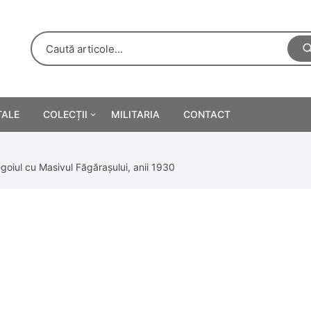
TALE
COLECȚII
MILITARIA
CONTACT
e
Personalități
egoiul cu Masivul Făgărașului, anii 1930
rete
ă
Reclame tipărite
Afișe
urări
Farmacie
Calendare
/Manuale școlare
Medalii/Ordine/Decorații