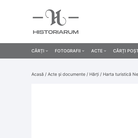
CĂRȚI
FOTOGRAFII
ACTE
CĂRȚI POȘ
Istorie
Fotografii civile
Diplome și certificat
Acasă
/
Acte și documente
/
Hărți
/ Harta turistică N
Alte cărți știință
Fotografii militare
Permise, carnete, liv
Agricultur
Cărți religie
Hârtii cu antet
Industrie
Beletristică
Bănci, acțiuni și asig
Medicină/
Cărți pentru copii
Alte documente
Pedagogie