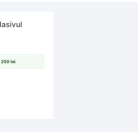
Masivul
m
250
lei
.