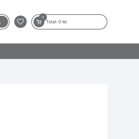
0
Total:
0
lei