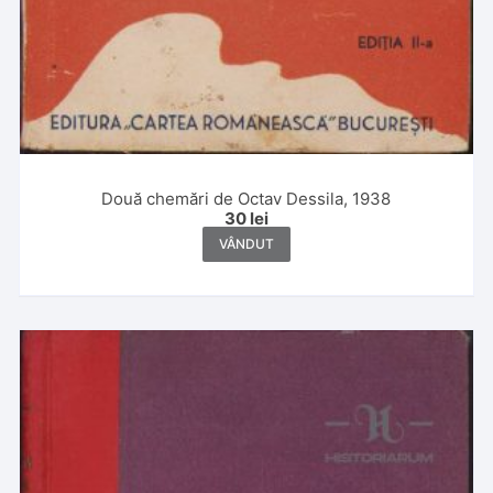
Două chemări de Octav Dessila, 1938
30
lei
VÂNDUT