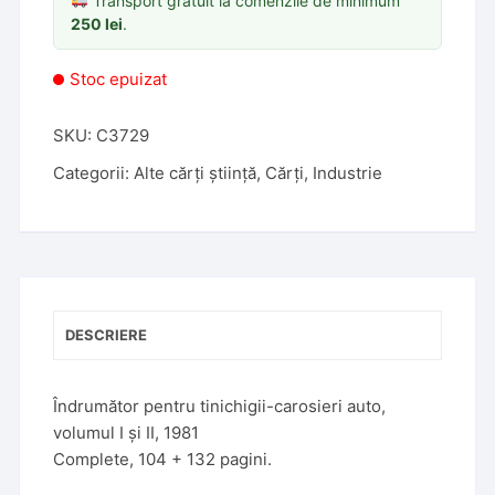
Transport gratuit la comenzile de minimum
250
lei
.
Stoc epuizat
SKU:
C3729
Categorii:
Alte cărți știință
,
Cărți
,
Industrie
DESCRIERE
Îndrumător pentru tinichigii-carosieri auto,
volumul I și II, 1981
Complete, 104 + 132 pagini.