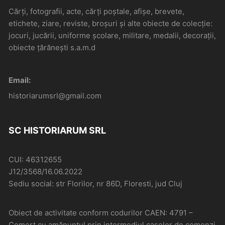
Cărți, fotografii, acte, cărți poștale, afișe, brevete,
etichete, ziare, reviste, broșuri și alte obiecte de colecție:
jocuri, jucării, uniforme școlare, militare, medalii, decorații,
obiecte țărănești s.a.m.d
Email:
historiarumsrl@gmail.com
SC HISTORIARUM SRL
CUI: 46312655
J12/3568/16.06.2022
Sediu social: str Florilor, nr 86D, Floresti, jud Cluj
Obiect de activitate conform codurilor CAEN: 4791 –
Comerţ cu amănuntul prin intermediul caselor de comenzi