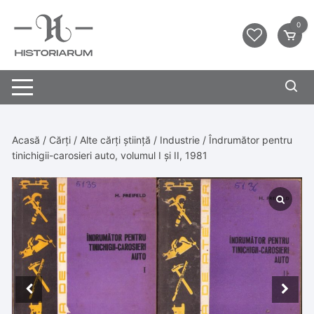
0
Acasă
/
Cărți
/
Alte cărți știință
/
Industrie
/ Îndrumător pentru
tinichigii-carosieri auto, volumul I și II, 1981