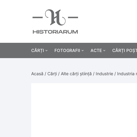
CĂRȚI
FOTOGRAFII
ACTE
CĂRȚI POȘ
Istorie
Fotografii civile
Diplome și certificat
Acasă
/
Cărți
/
Alte cărți știință
/
Industrie
/ Industria 
Alte cărți știință
Fotografii militare
Permise, carnete, liv
Agricultur
Cărți religie
Hârtii cu antet
Industrie
Beletristică
Bănci, acțiuni și asig
Medicină/
Cărți pentru copii
Alte documente
Pedagogie