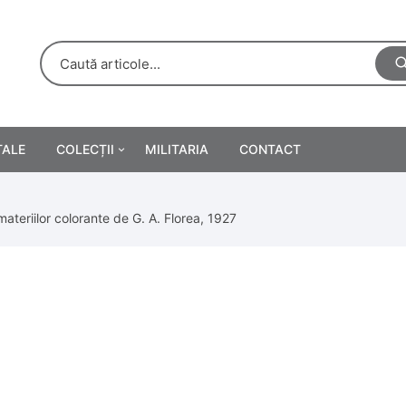
TALE
COLECȚII
MILITARIA
CONTACT
e
Personalități
materiilor colorante de G. A. Florea, 1927
rete
ă
Reclame tipărite
Afișe
urări
Farmacie
Calendare
/Manuale școlare
Medalii/Ordine/Decorații