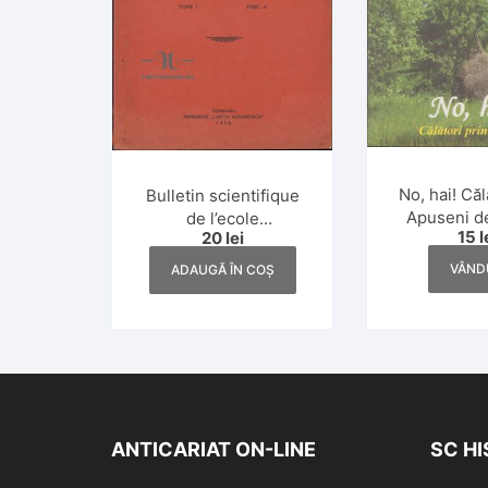
No, hai! Căl
Bulletin scientifique
Apuseni d
de l’ecole
15
l
20
lei
Vlad Diacon
polytechnique de
Liviu Mut 
Timișoara, numerele
VÂND
ADAUGĂ ÎN COȘ
Vătăman Su
4/1928
200
ANTICARIAT ON-LINE
SC H