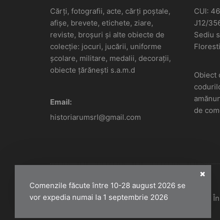
Cărți, fotografii, acte, cărți poștale,
CUI: 4
afișe, brevete, etichete, ziare,
J12/35
reviste, broșuri și alte obiecte de
Sediu so
colecție: jocuri, jucării, uniforme
Floresti
școlare, militare, medalii, decorații,
obiecte țărănești s.a.m.d
Obiect 
coduril
amănunt
Email:
de come
historiarumsrl@gmail.com
Comenzile făcute între 10-28 august 2026 se
vor expedia numai la 1 septembrie 2026
Historiarum 2026 - Toate drepturile rezervate. 