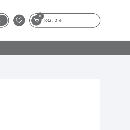
0
Total:
0
lei