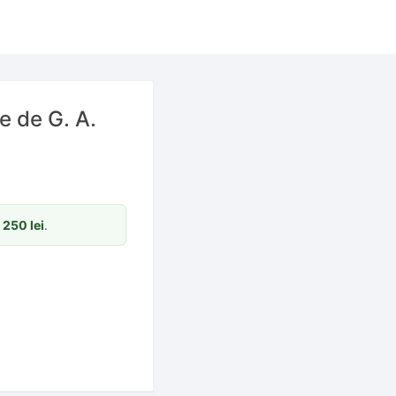
te de G. A.
m
250
lei
.