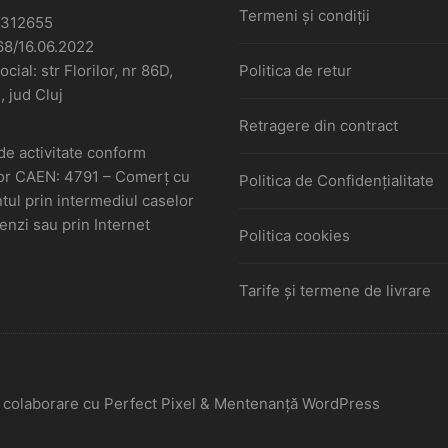
Termeni și condiții
6312655
68/16.06.2022
cial: str Florilor, nr 86D,
Politica de retur
, jud Cluj
Retragere din contract
de activitate conform
or CAEN: 4791 – Comerţ cu
Politica de Confidențialitate
ul prin intermediul caselor
nzi sau prin Internet
Politica cookies
Tarife și termene de livrare
În colaborare cu Perfect Pixel & Mentenanță WordPress