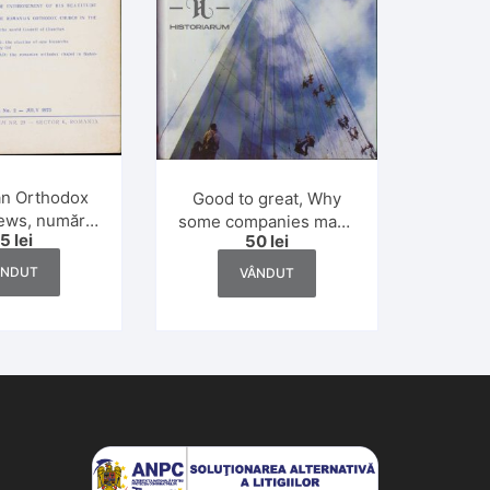
n Orthodox
Good to great, Why
ews, numărul
some companies make
25
lei
50
lei
/1973
the leap and others
don’t de Jim Collins,
ÂNDUT
VÂNDUT
2001