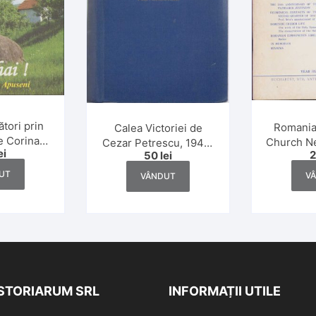
ători prin
Romania
Calea Victoriei de
e Corina
Church N
Cezar Petrescu, 1943,
ei
50
lei
escu, Dan
2
ediție definitivă
și Rodica
UT
V
VÂNDUT
bțirelu,
7
ISTORIARUM SRL
INFORMAȚII UTILE