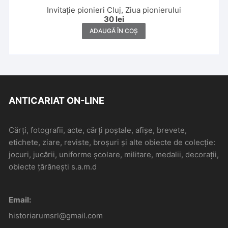
Invitație pionieri Cluj, Ziua pionierului
30
lei
ADAUGĂ ÎN COȘ
ANTICARIAT ON-LINE
Cărți, fotografii, acte, cărți poștale, afișe, brevete,
etichete, ziare, reviste, broșuri și alte obiecte de colecție:
jocuri, jucării, uniforme școlare, militare, medalii, decorații,
obiecte țărănești s.a.m.d
Email:
historiarumsrl@gmail.com