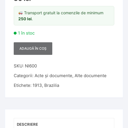
Transport gratuit la comenzile de minimum
250
lei
.
1 în stoc
ADAUGĂ ÎN COȘ
A
l
t
SKU:
NI600
e
Categorii:
Acte și documente
,
Alte documente
r
Etichete:
1913
,
Brazilia
n
a
t
i
v
e
DESCRIERE
: