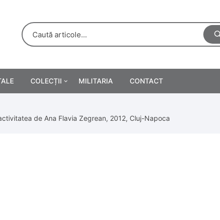
TALE
COLECȚII
MILITARIA
CONTACT
e
Personalități
 activitatea de Ana Flavia Zegrean, 2012, Cluj-Napoca
rete
ă
Reclame tipărite
Afișe
urări
Farmacie
Calendare
/Manuale școlare
Medalii/Ordine/Decorații