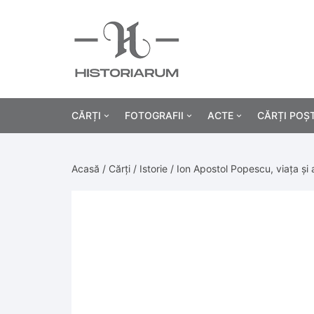
CĂRȚI
FOTOGRAFII
ACTE
CĂRȚI POȘ
Istorie
Fotografii civile
Diplome și certificat
Acasă
/
Cărți
/
Istorie
/ Ion Apostol Popescu, viața și
Alte cărți știință
Fotografii militare
Permise, carnete, liv
Agricultur
Cărți religie
Hârtii cu antet
Industrie
Beletristică
Bănci, acțiuni și asig
Medicină/
Cărți pentru copii
Alte documente
Pedagogie