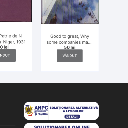
Patrie de N
Good to great, Why
-Niger, 1931
some companies make
30
lei
50
lei
the leap and others
don’t de Jim Collins,
ÂNDUT
VÂNDUT
2001