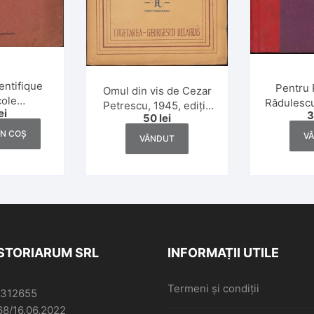
ientifique
Pentru 
Omul din vis de Cezar
cole
Rădulescu
Petrescu, 1945, ediție
ei
ique de
50
lei
definitivă
 numerele
ÎN COȘ
V
VÂNDUT
941
ISTORIARUM SRL
INFORMAȚII UTILE
Termeni și condiții
6312655
68/16.06.2022