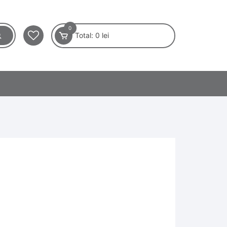
0
Total:
0
lei