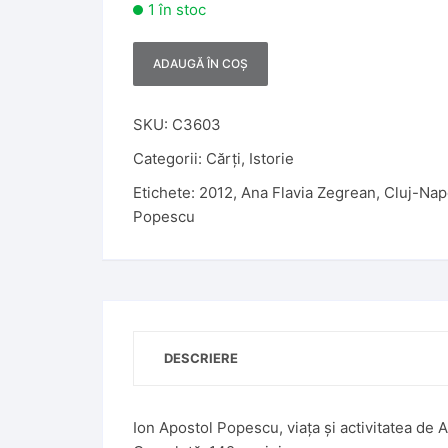
1 în stoc
ADAUGĂ ÎN COȘ
A
l
t
SKU:
C3603
e
Categorii:
Cărți
,
Istorie
r
Etichete:
2012
,
Ana Flavia Zegrean
,
Cluj-Nap
n
Popescu
a
t
i
v
e
:
DESCRIERE
Ion Apostol Popescu, viața și activitatea de