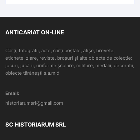
ANTICARIAT ON-LINE
Cărți, fotografii, acte, cărți poștale, afișe, brevete,
etichete, ziare, reviste, broșuri și alte obiecte de colecție:
jocuri, jucării, uniforme școlare, militare, medalii, decorații,
obiecte țărănești s.a.m.d
Email:
historiarumsrl@gmail.com
SC HISTORIARUM SRL