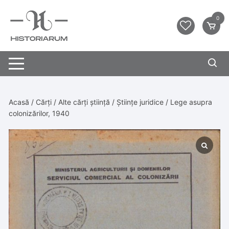
0
Acasă
/
Cărți
/
Alte cărți știință
/
Științe juridice
/ Lege asupra
colonizărilor, 1940