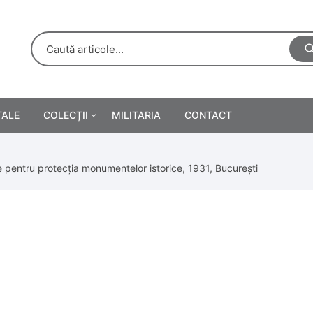
TALE
COLECȚII
MILITARIA
CONTACT
e
Personalități
 pentru protecția monumentelor istorice, 1931, București
rete
ă
Reclame tipărite
Afișe
urări
Farmacie
Calendare
/Manuale școlare
Medalii/Ordine/Decorații