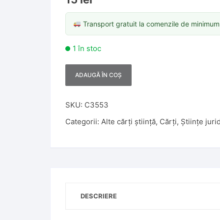
Transport gratuit la comenzile de minimu
1 în stoc
ADAUGĂ ÎN COȘ
A
l
t
SKU:
C3553
e
Categorii:
Alte cărți știință
,
Cărți
,
Științe juri
r
n
a
t
i
v
DESCRIERE
e
: