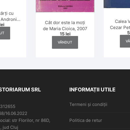
cărți cu
e Andronic,
Calea V
Cât dor este la moți
lei
 alții
Cezar Pet
de Maria Cioica, 2007
UT
ediție
15
lei
V
VÂNDUT
ISTORIARUM SRL
INFORMAȚII UTILE
Termeni și condiții
6312655
68/16.06.2022
cial: str Florilor, nr 86D,
Politica de retur
, jud Cluj