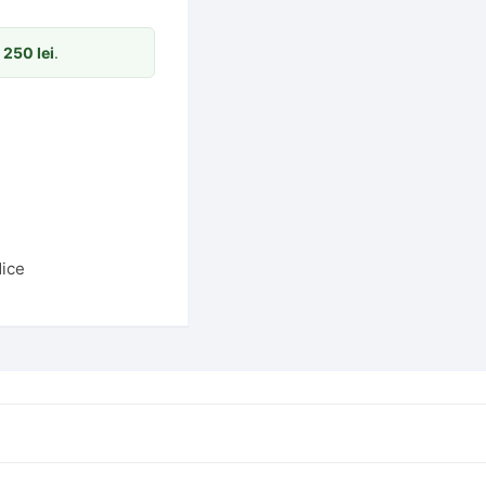
m
250
lei
.
dice