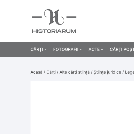
CĂRȚI
FOTOGRAFII
ACTE
CĂRȚI POȘ
Istorie
Fotografii civile
Diplome și certificat
Acasă
/
Cărți
/
Alte cărți știință
/
Științe juridice
/ Lege
Alte cărți știință
Fotografii militare
Permise, carnete, liv
Agricultur
Cărți religie
Hârtii cu antet
Industrie
Beletristică
Bănci, acțiuni și asig
Medicină/
Cărți pentru copii
Alte documente
Pedagogie