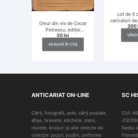
Lot de 5 
caricaturi d
Omul din vis de Cezar
200
Matty și
Petrescu, ediție
50
lei
VÂND
definitivă, 1945
ADAUGĂ ÎN COȘ
ANTICARIAT ON-LINE
SC H
Cărți, fotografii, acte, cărți poștale,
CUI: 4
afișe, brevete, etichete, ziare,
J12/35
reviste, broșuri și alte obiecte de
Sediu so
colecție: jocuri, jucării, uniforme
Floresti