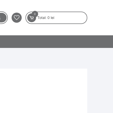
0
Total:
0
lei