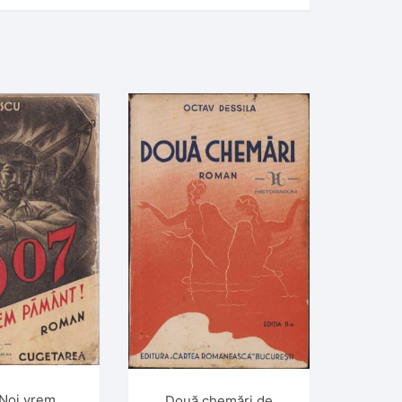
 Noi vrem
Două chemări de