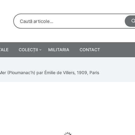
TALE
COLECȚII
MILITARIA
CONTACT
e
Personalități
er (Ploumanac’h) par Émilie de Villers, 1909, Paris
rete
ă
Reclame tipărite
Afișe
urări
Farmacie
Calendare
/Manuale școlare
Medalii/Ordine/Decorații