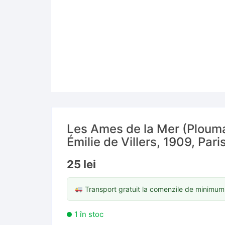
Cărți în limbi străine
Hărți
Științe jur
Cărți în l
Reviste și ziare
Altele
Cărți în l
Cărți în l
Cărți în li
Cărți în li
Cărți în l
Les Ames de la Mer (Ploum
Émilie de Villers, 1909, Pari
Cărți în li
25
lei
Transport gratuit la comenzile de minimu
1 în stoc