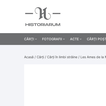
CĂRȚI
FOTOGRAFII
ACTE
CĂRȚI POȘ
Istorie
Fotografii civile
Diplome și certificat
Acasă
/
Cărți
/
Cărți în limbi străine
/ Les Ames de la M
Alte cărți știință
Fotografii militare
Permise, carnete, liv
Agricultur
Cărți religie
Hârtii cu antet
Industrie
Beletristică
Bănci, acțiuni și asig
Medicină/
Cărți pentru copii
Alte documente
Pedagogie