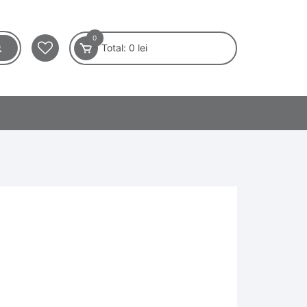
0
Total:
0
lei