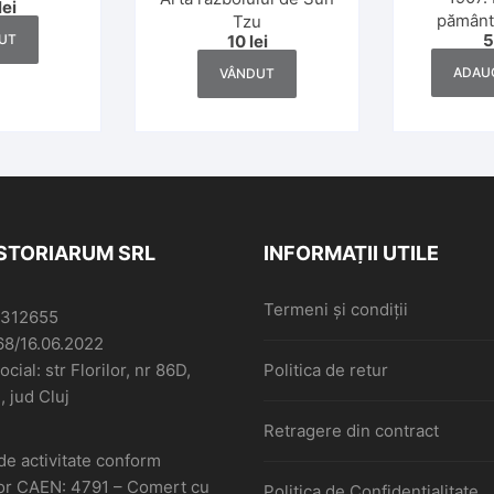
lei
 alții
pământ
Tzu
UT
10
lei
Petrescu,
ADAUG
VÂNDUT
ISTORIARUM SRL
INFORMAȚII UTILE
Termeni și condiții
6312655
68/16.06.2022
cial: str Florilor, nr 86D,
Politica de retur
, jud Cluj
Retragere din contract
de activitate conform
or CAEN: 4791 – Comerţ cu
Politica de Confidențialitate