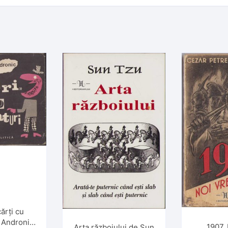
cărți cu
e Andronic,
1907.
Arta războiului de Sun