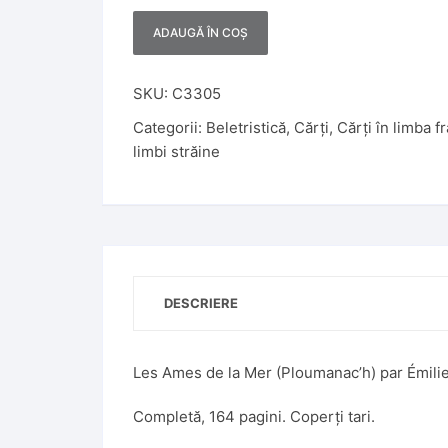
ADAUGĂ ÎN COȘ
A
l
t
SKU:
C3305
e
Categorii:
Beletristică
,
Cărți
,
Cărți în limba f
r
limbi străine
n
a
t
i
v
e
DESCRIERE
:
Les Ames de la Mer (Ploumanac’h) par Émilie 
Completă, 164 pagini. Coperți tari.