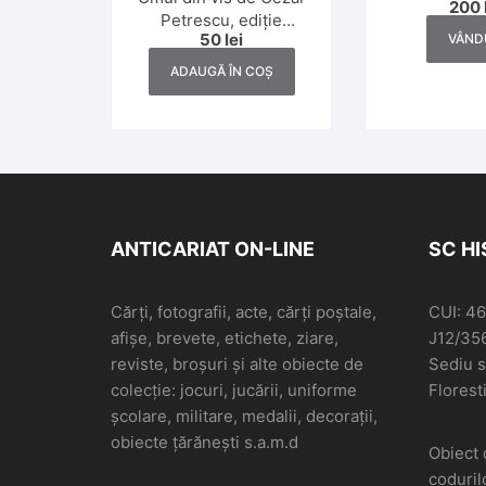
200
Matty și
Petrescu, ediție
50
lei
VÂND
definitivă, 1945
ADAUGĂ ÎN COȘ
ANTICARIAT ON-LINE
SC H
Cărți, fotografii, acte, cărți poștale,
CUI: 4
afișe, brevete, etichete, ziare,
J12/35
reviste, broșuri și alte obiecte de
Sediu so
colecție: jocuri, jucării, uniforme
Floresti
școlare, militare, medalii, decorații,
obiecte țărănești s.a.m.d
Obiect 
coduril