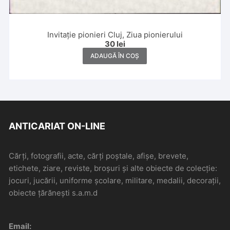
Invitație pionieri Cluj, Ziua pionierului
30
lei
ADAUGĂ ÎN COȘ
ANTICARIAT ON-LINE
Cărți, fotografii, acte, cărți poștale, afișe, brevete,
etichete, ziare, reviste, broșuri și alte obiecte de colecție:
jocuri, jucării, uniforme școlare, militare, medalii, decorații,
obiecte țărănești s.a.m.d
Email: