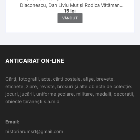
Diaconescu, Dan Liviu Mut și Rodica Vătăman
15
lei
Subțirelu, 2007
VÂNDUT
ANTICARIAT ON-LINE
Cărți, fotografii, acte, cărți poștale, afișe, brevete,
etichete, ziare, reviste, broșuri și alte obiecte de colecție:
jocuri, jucării, uniforme școlare, militare, medalii, decorații,
obiecte țărănești s.a.m.d
Email:
historiarumsrl@gmail.com