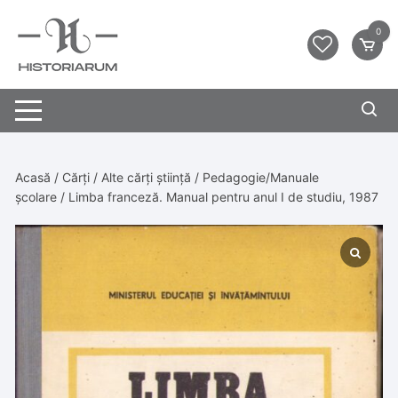
0
Acasă
/
Cărți
/
Alte cărți știință
/
Pedagogie/Manuale
școlare
/ Limba franceză. Manual pentru anul I de studiu, 1987