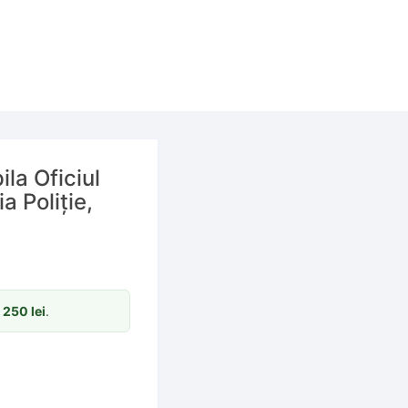
ila Oficiul
a Poliție,
m
250
lei
.