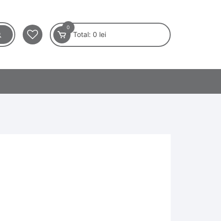
0
Total:
0
lei