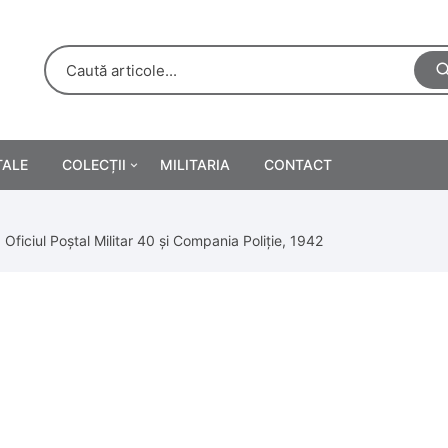
TALE
COLECȚII
MILITARIA
CONTACT
e
Personalități
 Oficiul Poștal Militar 40 și Compania Poliție, 1942
rete
ă
Reclame tipărite
Afișe
urări
Farmacie
Calendare
/Manuale școlare
Medalii/Ordine/Decorații