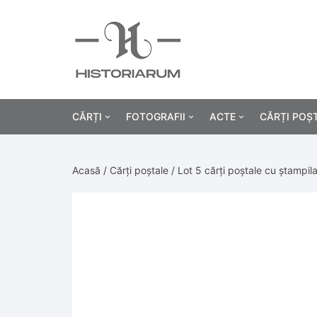
CĂRȚI
FOTOGRAFII
ACTE
CĂRȚI POȘ
Istorie
Fotografii civile
Diplome și certificat
Acasă
/
Cărți poștale
/ Lot 5 cărți poștale cu ștampila
Alte cărți știință
Fotografii militare
Permise, carnete, liv
Agricultur
Cărți religie
Hârtii cu antet
Industrie
Beletristică
Bănci, acțiuni și asig
Medicină/
Cărți pentru copii
Alte documente
Pedagogie