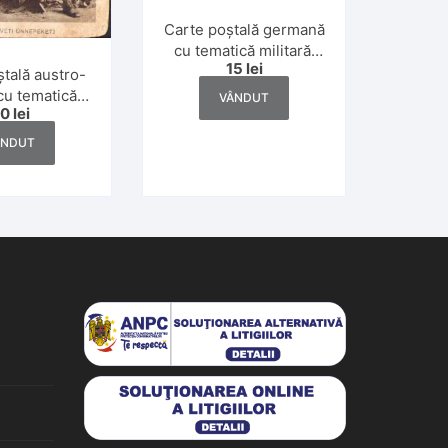
Carte poștală germană
cu tematică militară,
15
lei
Erstürmung der
tală austro-
Düppeler Schanzen
cu tematică
VÂNDUT
20
lei
1864
 și de Paști,
rculată Dej,
ÂNDUT
zboi Mondial