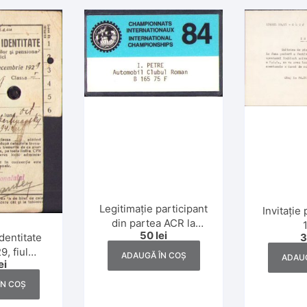
Legitimație participant
Invitație 
din partea ACR la
50
lei
Campionatul
dentitate
Internațional FISA
9, fiul
ADAUGĂ ÎN COȘ
ADAUG
ei
1984
lului
ovsky
ÎN COȘ