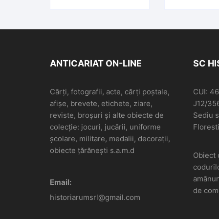
ANTICARIAT ON-LINE
SC H
Cărți, fotografii, acte, cărți poștale,
CUI: 4
afișe, brevete, etichete, ziare,
J12/35
reviste, broșuri și alte obiecte de
Sediu so
colecție: jocuri, jucării, uniforme
Floresti
școlare, militare, medalii, decorații,
obiecte țărănești s.a.m.d
Obiect 
coduril
amănunt
Email:
de come
historiarumsrl@gmail.com