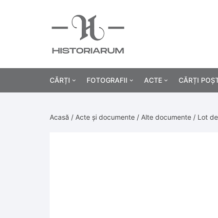
CĂRȚI
FOTOGRAFII
ACTE
CĂRȚI POȘ
Istorie
Fotografii civile
Diplome și certificat
Acasă
/
Acte și documente
/
Alte documente
/ Lot de
Alte cărți știință
Fotografii militare
Permise, carnete, liv
Agricultur
Cărți religie
Hârtii cu antet
Industrie
Beletristică
Bănci, acțiuni și asig
Medicină/
Cărți pentru copii
Alte documente
Pedagogie