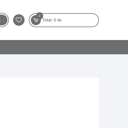
0
Total:
0
lei