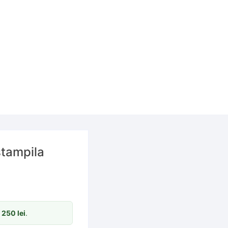
 ștampila
m
250
lei
.