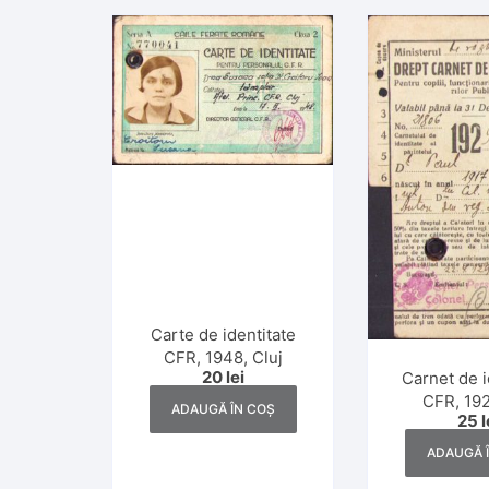
Carte de identitate
CFR, 1948, Cluj
20
lei
Carnet de i
CFR, 192
ADAUGĂ ÎN COȘ
25
l
colone
Martin
ADAUGĂ 