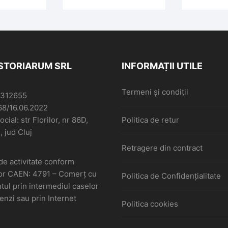
ISTORIARUM SRL
INFORMAȚII UTILE
Termeni și condiții
6312655
68/16.06.2022
cial: str Florilor, nr 86D,
Politica de retur
, jud Cluj
Retragere din contract
de activitate conform
or CAEN: 4791 – Comerţ cu
Politica de Confidențialitate
ul prin intermediul caselor
nzi sau prin Internet
Politica cookies