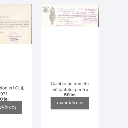
Cambie pe numele
pionieri Cluj,
militantului pentru
1971
50
lei
drepturi naționale
30
lei
Lucian Bolcaș, 1922,
ADAUGĂ ÎN COȘ
Oradea
Ă ÎN COȘ