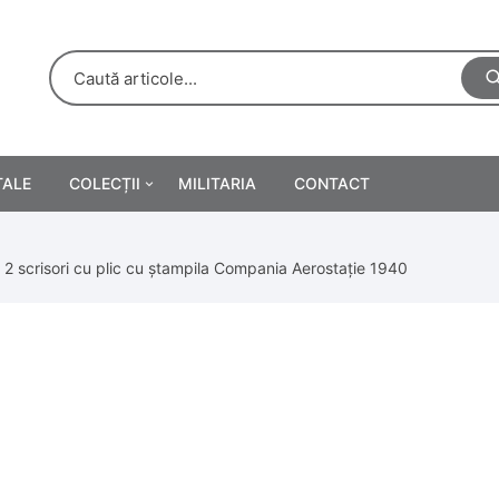
TALE
COLECȚII
MILITARIA
CONTACT
e
Personalități
 2 scrisori cu plic cu ștampila Compania Aerostație 1940
rete
ă
Reclame tipărite
Afișe
urări
Farmacie
Calendare
/Manuale școlare
Medalii/Ordine/Decorații