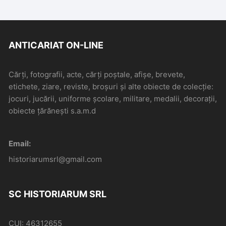
ANTICARIAT ON-LINE
Cărți, fotografii, acte, cărți poștale, afișe, brevete,
etichete, ziare, reviste, broșuri și alte obiecte de colecție:
jocuri, jucării, uniforme școlare, militare, medalii, decorații,
obiecte țărănești s.a.m.d
Email:
historiarumsrl@gmail.com
SC HISTORIARUM SRL
CUI: 46312655