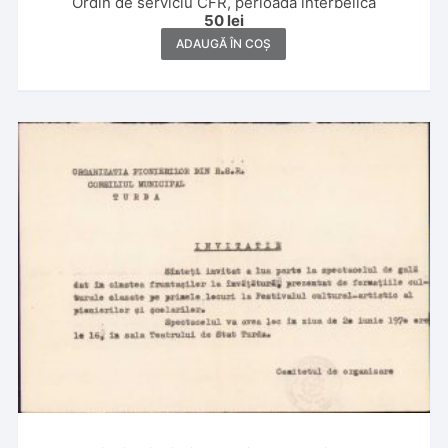
Ordin de serviciu CFR, perioada interbelică
50
lei
ADAUGĂ ÎN COȘ