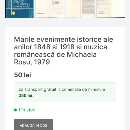
Marile evenimente istorice ale
anilor 1848 și 1918 și muzica
românească de Michaela
Roșu, 1979
50
lei
Transport gratuit la comenzile de minimum
250
lei
.
1 în stoc
ADAUGĂ ÎN COȘ
A