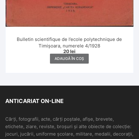
Bulletin scientifique de l’ecole polytechnique de
Timișoara, numerele 4/1928
20
lei
ADAUGĂ ÎN COȘ
ANTICARIAT ON-LINE
Cărți, fotografii, acte, cărți poștale, afișe, brevete,
etichete, ziare, reviste, broșuri și alte obiecte de colecție:
jocuri, jucării, uniforme școlare, militare, medalii, decorații,