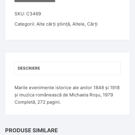
l
t
SKU:
C3469
e
Categorii:
Alte cărți știință
,
Altele
,
Cărți
r
n
a
t
i
v
DESCRIERE
e
:
Marile evenimente istorice ale anilor 1848 și 1918
și muzica românească de Michaela Roșu, 1979
Completă, 272 pagini.
PRODUSE SIMILARE