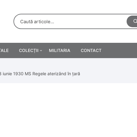
TALE
COLECȚII
MILITARIA
CONTACT
e
Personalități
8 iunie 1930 MS Regele aterizând în țară
rete
ă
Reclame tipărite
Afișe
urări
Farmacie
Calendare
/Manuale școlare
Medalii/Ordine/Decorații