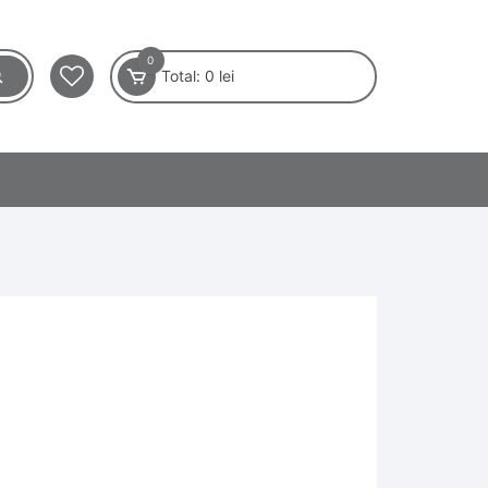
0
Total:
0
lei