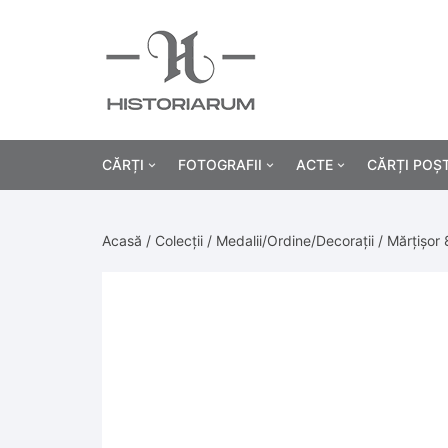
CĂRȚI
FOTOGRAFII
ACTE
CĂRȚI POȘ
Istorie
Fotografii civile
Diplome și certificat
Acasă
/
Colecții
/
Medalii/Ordine/Decorații
/ Mărțișor 
Alte cărți știință
Fotografii militare
Permise, carnete, liv
Agricultur
Cărți religie
Hârtii cu antet
Industrie
Beletristică
Bănci, acțiuni și asig
Medicină/
Cărți pentru copii
Alte documente
Pedagogie