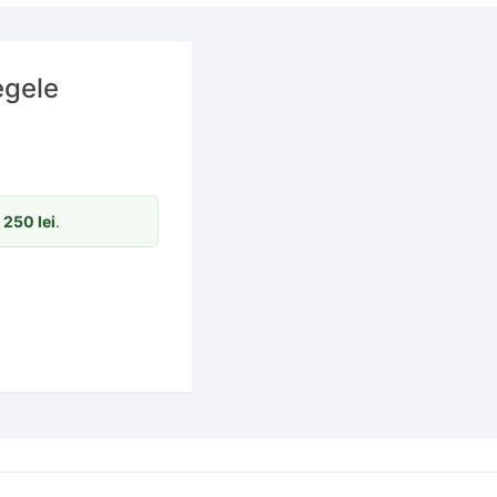
egele
m
250
lei
.