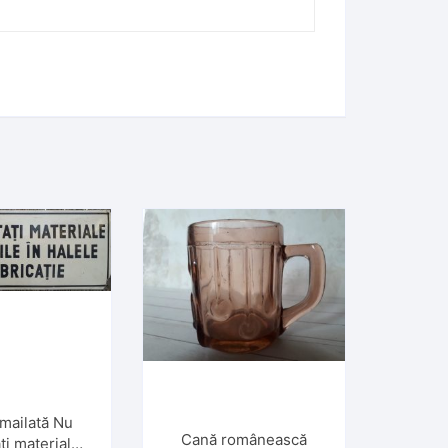
mailată Nu
Cană românească
ți materiale