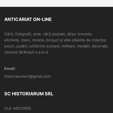
ANTICARIAT ON-LINE
Cărți, fotografii, acte, cărți poștale, afișe, brevete,
etichete, ziare, reviste, broșuri și alte obiecte de colecție:
jocuri, jucării, uniforme școlare, militare, medalii, decorații,
obiecte țărănești s.a.m.d
Email:
historiarumsrl@gmail.com
SC HISTORIARUM SRL
CUI: 46312655