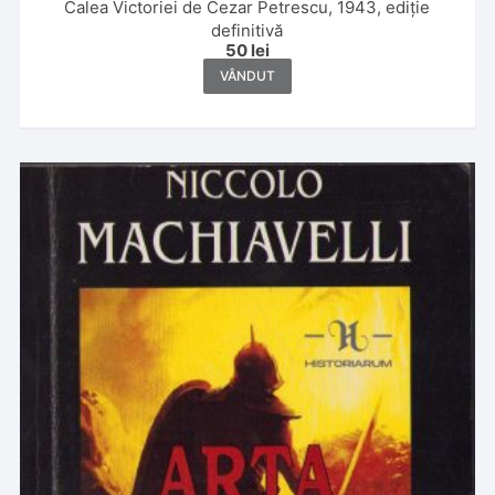
Calea Victoriei de Cezar Petrescu, 1943, ediție
definitivă
50
lei
VÂNDUT