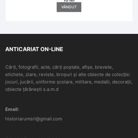
VÂNDUT
ANTICARIAT ON-LINE
Cărți, fotografii, acte, cărți poștale, afișe, brevete,
etichete, ziare, reviste, broșuri și alte obiecte de colecție:
jocuri, jucării, uniforme școlare, militare, medalii, decorații,
obiecte țărănești s.a.m.d
Email:
historiarumsrl@gmail.com