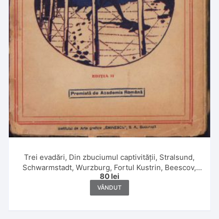
Trei evadări, Din zbuciumul captivității, Stralsund,
Schwarmstadt, Wurzburg, Fortul Kustrin, Beescov,
80
lei
Berlin, Fortul Gorgast de maior G Caracaș, 1920
VÂNDUT