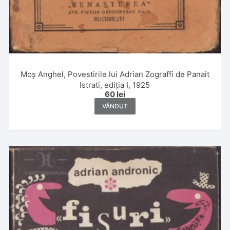
Moș Anghel, Povestirile lui Adrian Zograffi de Panait
Istrati, ediția I, 1925
60
lei
VÂNDUT