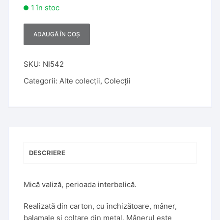
1 în stoc
ADAUGĂ ÎN COȘ
A
l
t
SKU:
NI542
e
Categorii:
Alte colecții
,
Colecții
r
n
a
t
i
v
DESCRIERE
e
:
Mică valiză, perioada interbelică.
Realizată din carton, cu închizătoare, mâner,
balamale și colțare din metal. Mânerul este