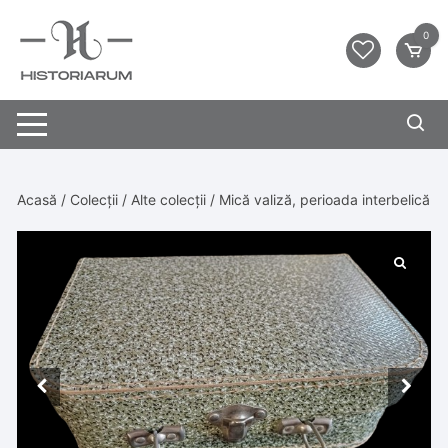
0
Acasă
/
Colecții
/
Alte colecții
/ Mică valiză, perioada interbelică