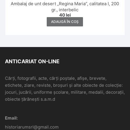
Ambalaj de unt desert „Regina Maria”, calitatea I, 200
gr., interbelic
40
lei
ADAUGĂ ÎN COȘ
ANTICARIAT ON-LINE
Cărți, fotografii, acte, cărți poștale, afișe, brevete,
etichete, ziare, reviste, broșuri și alte obiecte de colecție:
jocuri, jucării, uniforme școlare, militare, medalii, decorații,
obiecte țărănești s.a.m.d
Email:
historiarumsrl@gmail.com