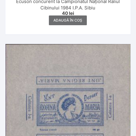
Ecuson concurent la Campionatul Național Raliul
Cibinului 1984 I.P.A. Sibiu
40
lei
ADAUGĂ ÎN COȘ