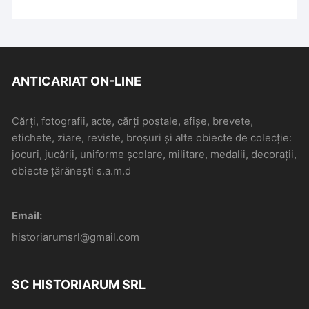
ANTICARIAT ON-LINE
Cărți, fotografii, acte, cărți poștale, afișe, brevete,
etichete, ziare, reviste, broșuri și alte obiecte de colecție:
jocuri, jucării, uniforme școlare, militare, medalii, decorații,
obiecte țărănești s.a.m.d
Email:
historiarumsrl@gmail.com
SC HISTORIARUM SRL