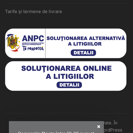
Tarife și termene de livrare
Historiarum 2026 - Toate drepturile rezervate. În
colaborare cu Perfect Pixel & Mentenanță WordPress