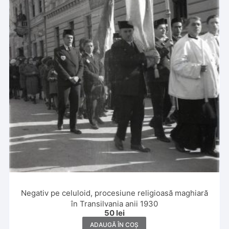
Negativ pe celuloid, procesiune religioasă maghiară
în Transilvania anii 1930
50
lei
ADAUGĂ ÎN COȘ