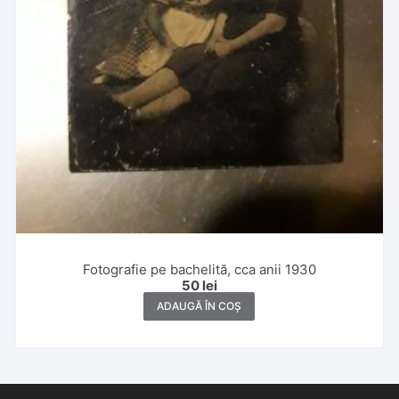
Fotografie pe bachelită, cca anii 1930
50
lei
ADAUGĂ ÎN COȘ