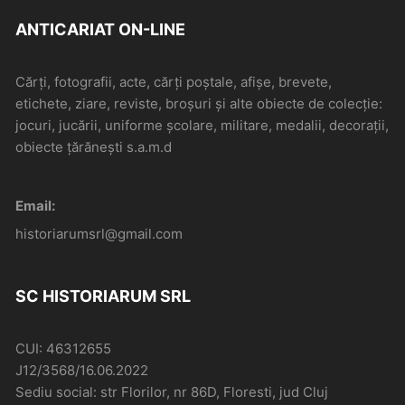
ANTICARIAT ON-LINE
Cărți, fotografii, acte, cărți poștale, afișe, brevete,
etichete, ziare, reviste, broșuri și alte obiecte de colecție:
jocuri, jucării, uniforme școlare, militare, medalii, decorații,
obiecte țărănești s.a.m.d
Email:
historiarumsrl@gmail.com
SC HISTORIARUM SRL
CUI: 46312655
J12/3568/16.06.2022
Sediu social: str Florilor, nr 86D, Floresti, jud Cluj