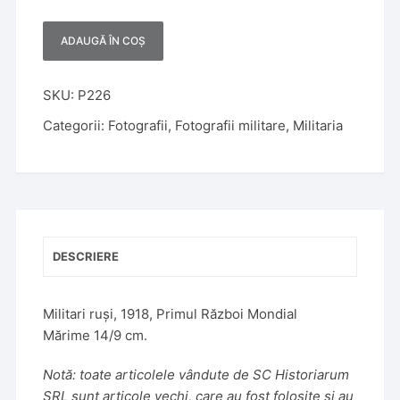
ADAUGĂ ÎN COȘ
A
l
t
SKU:
P226
e
Categorii:
Fotografii
,
Fotografii militare
,
Militaria
r
n
a
t
i
v
DESCRIERE
e
:
Militari ruși, 1918, Primul Război Mondial
Mărime 14/9 cm.
Notă: toate articolele vândute de SC Historiarum
SRL sunt articole vechi, care au fost folosite și au