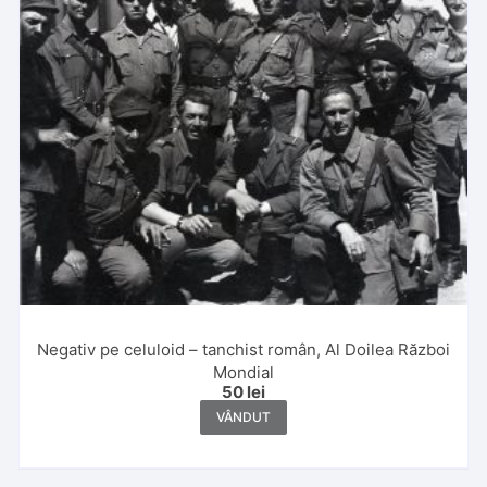
Negativ pe celuloid – tanchist român, Al Doilea Război
Mondial
50
lei
VÂNDUT