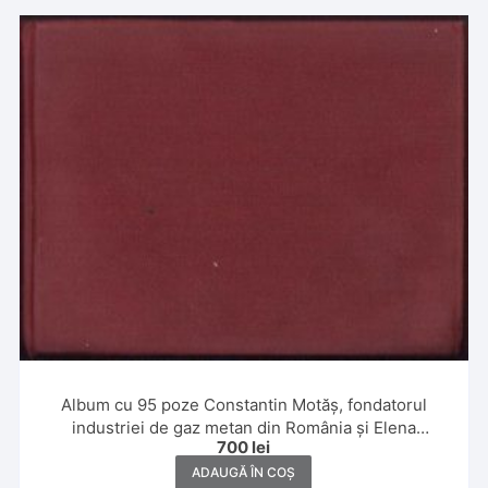
Album cu 95 poze Constantin Motăș, fondatorul
industriei de gaz metan din România și Elena
700
lei
Motăș,1926-1930, Sinaia, Călimănești, Breaza, Poiana
Brașov, Nămăești, Sibiu, Moreni
ADAUGĂ ÎN COȘ