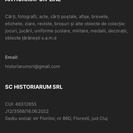
Cărți, fotografii, acte, cărți poștale, afișe, brevete,
etichete, ziare, reviste, broșuri și alte obiecte de colecție:
jocuri, jucării, uniforme școlare, militare, medalii, decorații,
obiecte țărănești s.a.m.d
Email:
historiarumsrl@gmail.com
SC HISTORIARUM SRL
CUI: 46312655
J12/3568/16.06.2022
Sediu social: str Florilor, nr 86D, Floresti, jud Cluj