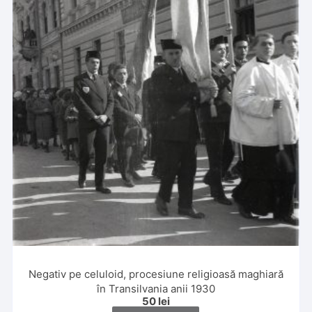
Negativ pe celuloid, procesiune religioasă maghiară
în Transilvania anii 1930
50
lei