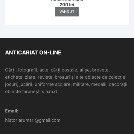
200
lei
VÂNDUT
ANTICARIAT ON-LINE
Cărți, fotografii, acte, cărți poștale, afișe, brevete,
etichete, ziare, reviste, broșuri și alte obiecte de colecție:
jocuri, jucării, uniforme școlare, militare, medalii, decorații,
obiecte țărănești s.a.m.d
Email:
historiarumsrl@gmail.com