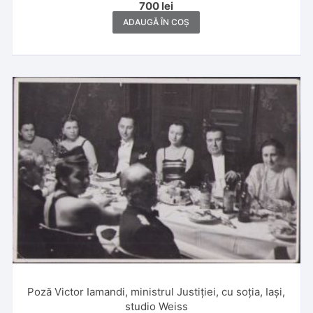
700
lei
Motăș,1926-1930, Sinaia, Călimănești, Breaza, Poiana
Brașov, Nămăești, Sibiu, Moreni
ADAUGĂ ÎN COȘ
Poză Victor Iamandi, ministrul Justiției, cu soția, Iași,
studio Weiss