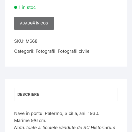
1 în stoc
ADAUGĂ ÎN COȘ
A
l
t
SKU:
M668
e
Categorii:
Fotografii
,
Fotografii civile
r
n
a
t
i
v
DESCRIERE
e
:
Nave în portul Palermo, Sicilia, anii 1930.
Mărime 9/6 cm.
Notă: toate articolele vândute de SC Historiarum