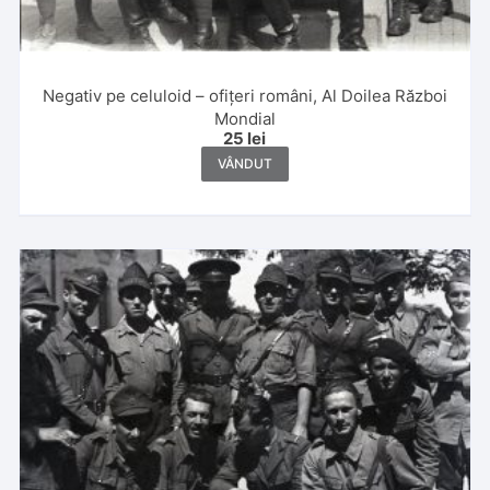
Negativ pe celuloid – ofițeri români, Al Doilea Război
Mondial
25
lei
VÂNDUT