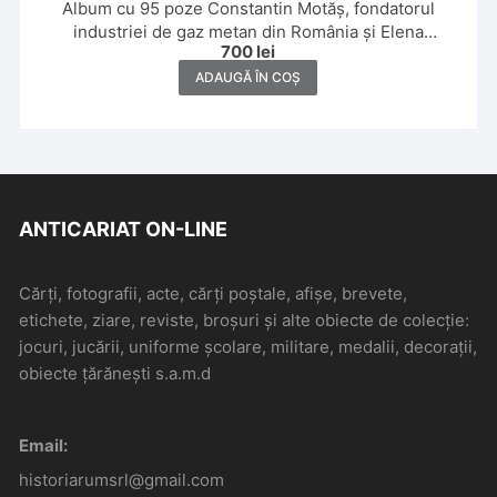
Album cu 95 poze Constantin Motăș, fondatorul
industriei de gaz metan din România și Elena
700
lei
Motăș,1926-1930, Sinaia, Călimănești, Breaza, Poiana
Brașov, Nămăești, Sibiu, Moreni
ADAUGĂ ÎN COȘ
ANTICARIAT ON-LINE
Cărți, fotografii, acte, cărți poștale, afișe, brevete,
etichete, ziare, reviste, broșuri și alte obiecte de colecție:
jocuri, jucării, uniforme școlare, militare, medalii, decorații,
obiecte țărănești s.a.m.d
Email:
historiarumsrl@gmail.com