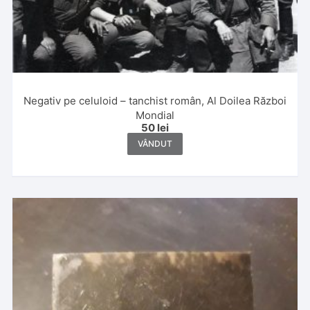
Negativ pe celuloid – tanchist român, Al Doilea Război
Mondial
50
lei
VÂNDUT