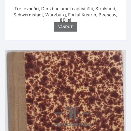
Trei evadări, Din zbuciumul captivității, Stralsund,
Schwarmstadt, Wurzburg, Fortul Kustrin, Beescov,
80
lei
Berlin, Fortul Gorgast de maior G Caracaș, 1920
VÂNDUT