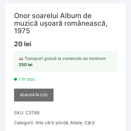
Onor soarelui Album de
muzică ușoară românească,
1975
20
lei
Transport gratuit la comenzile de minimum
250
lei
.
1 în stoc
ADAUGĂ ÎN COȘ
A
l
t
SKU:
C3768
e
Categorii:
Alte cărți știință
,
Altele
,
Cărți
r