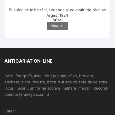
Busuioc de la bătrâni, Legende și povestiri de Nicolae
Argeș, 1924
60
lei
VÂNDUT
ANTICARIAT ON-LINE
Cărți, fotografii, acte, cărți poștale, afișe, brevete,
etichete, ziare, reviste, broșuri și alte obiecte de colecție:
jocuri, jucării, uniforme școlare, militare, medalii, decorații,
obiecte țărănești s.a.m.d
Email: