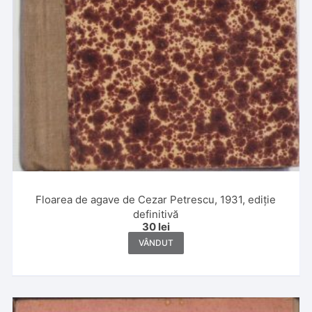
Floarea de agave de Cezar Petrescu, 1931, ediție
definitivă
30
lei
VÂNDUT