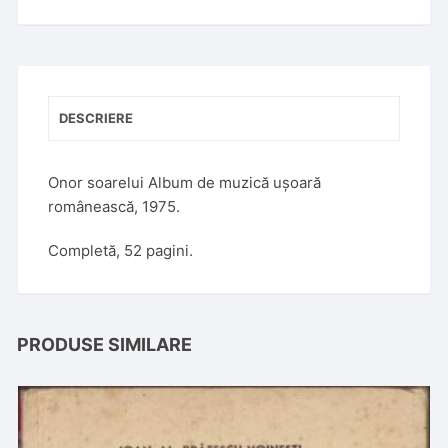
n
a
t
i
v
DESCRIERE
e
:
Onor soarelui Album de muzică ușoară
românească, 1975.
Completă, 52 pagini.
PRODUSE SIMILARE