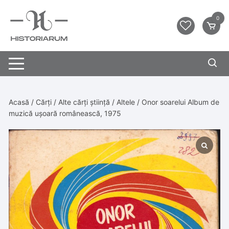
0
Acasă
/
Cărți
/
Alte cărți știință
/
Altele
/ Onor soarelui Album de
muzică ușoară românească, 1975