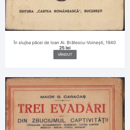
În slujba păcei de Ioan Al. Brătescu-Voinești, 1940
25
lei
VÂNDUT