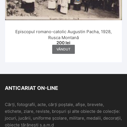
Episcopul romano-catolic Augustin Pacha, 1928,
Rusca Montană
200
lei
VÂNDUT
ANTICARIAT ON-LINE
Cărți, fotografii, acte, cărți poștale, afișe, brevete,
etichete, ziare, reviste, broșuri și alte obiecte de colecție:
jocuri, jucării, uniforme școlare, militare, medalii, decorații,
obiecte țărănești s.a.m.d