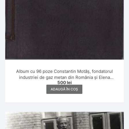
Album cu 96 poze Constantin Motăș, fondatorul
industriei de gaz metan din România și Elena
500
lei
Motăș,1930 și 1931, Banat, Ada Kaleh, Slănic, Poiana
Brașov și Italia
ADAUGĂ ÎN COȘ