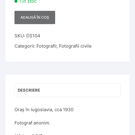
1 în stoc
ADAUGĂ ÎN COȘ
A
l
t
SKU:
DS104
e
Categorii:
Fotografii
,
Fotografii civile
r
n
a
t
i
v
DESCRIERE
e
:
Oraș în Iugoslavia, cca 1930
Fotograf anonim.