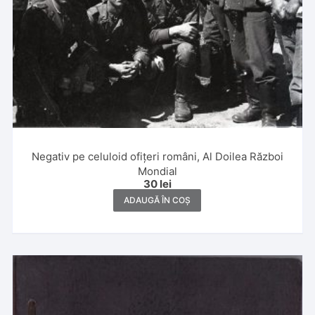
Negativ pe celuloid ofițeri români, Al Doilea Război
Mondial
30
lei
ADAUGĂ ÎN COȘ