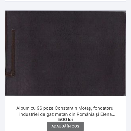
Album cu 96 poze Constantin Motăș, fondatorul
industriei de gaz metan din România și Elena
500
lei
Motăș,1930 și 1931, Banat, Ada Kaleh, Slănic, Poiana
Brașov și Italia
ADAUGĂ ÎN COȘ