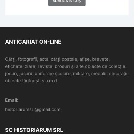
Făgăraș și Dragoslavele
ADAUGĂ ÎN COȘ
ANTICARIAT ON-LINE
Cărți, fotografii, acte, cărți poștale, afișe, brevete,
etichete, ziare, reviste, broșuri și alte obiecte de colecție:
jocuri, jucării, uniforme școlare, militare, medalii, decorații,
obiecte țărănești s.a.m.d
Email:
historiarumsrl@gmail.com
SC HISTORIARUM SRL