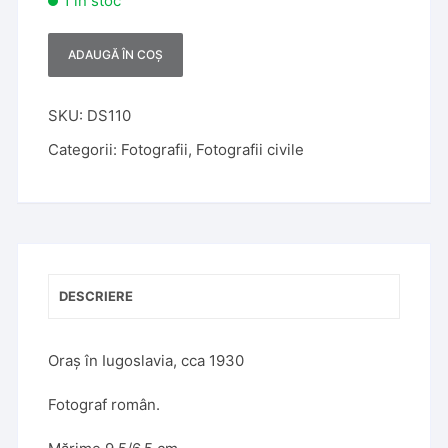
1 în stoc
ADAUGĂ ÎN COȘ
A
l
t
SKU:
DS110
e
Categorii:
Fotografii
,
Fotografii civile
r
n
a
t
i
v
DESCRIERE
e
:
Oraș în Iugoslavia, cca 1930
Fotograf român.