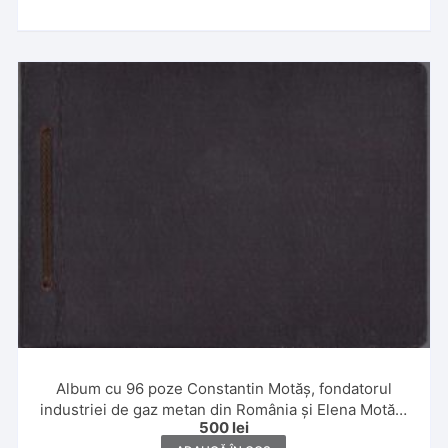
Album cu 96 poze Constantin Motăș, fondatorul
industriei de gaz metan din România și Elena Motăș,
500
lei
1929, Constanța, Giurgiu, Sibiu, Tușnad, Șuici,