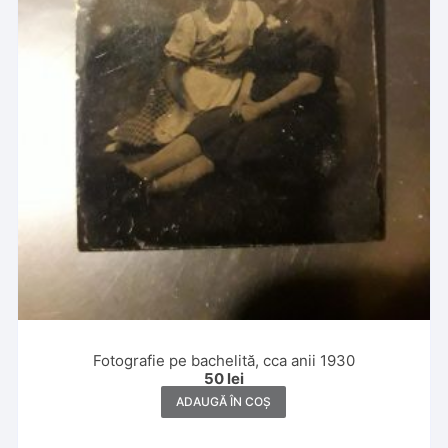
Fotografie pe bachelită, cca anii 1930
50
lei
ADAUGĂ ÎN COȘ