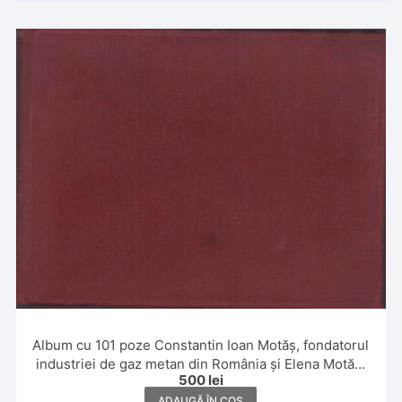
Album cu 101 poze Constantin Ioan Motăș, fondatorul
industriei de gaz metan din România și Elena Motăș,
500
lei
1930, Iași
ADAUGĂ ÎN COȘ