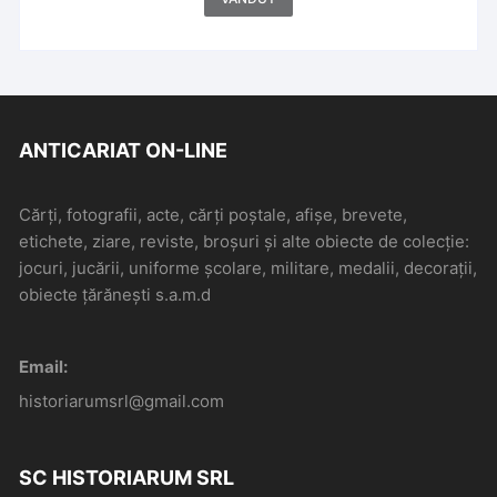
ANTICARIAT ON-LINE
Cărți, fotografii, acte, cărți poștale, afișe, brevete,
etichete, ziare, reviste, broșuri și alte obiecte de colecție:
jocuri, jucării, uniforme școlare, militare, medalii, decorații,
obiecte țărănești s.a.m.d
Email:
historiarumsrl@gmail.com
SC HISTORIARUM SRL