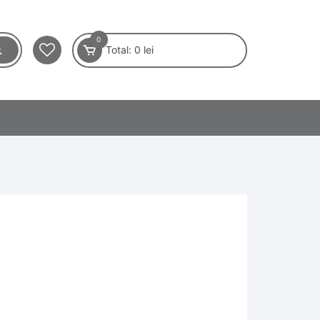
0
Total:
0
lei