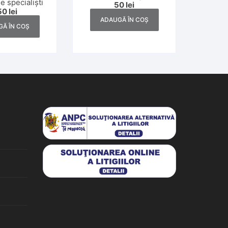
e specialiști
50
lei
catolică, Dej, anii 1930
50
lei
ADAUGĂ ÎN COȘ
Ă ÎN COȘ