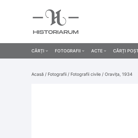
CĂRȚI
FOTOGRAFII
ACTE
CĂRȚI POȘ
Istorie
Fotografii civile
Diplome și certificat
Acasă
/
Fotografii
/
Fotografii civile
/ Oravița, 1934
Alte cărți știință
Fotografii militare
Permise, carnete, liv
Agricultur
Cărți religie
Hârtii cu antet
Industrie
Beletristică
Bănci, acțiuni și asig
Medicină/
Cărți pentru copii
Alte documente
Pedagogie