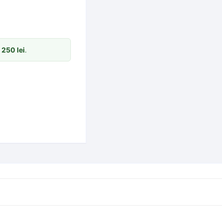
m
250
lei
.