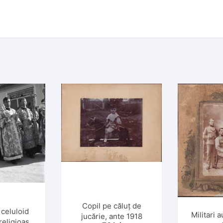
Copil pe căluț de
 celuloid
Militari 
jucărie, ante 1918
religioasă