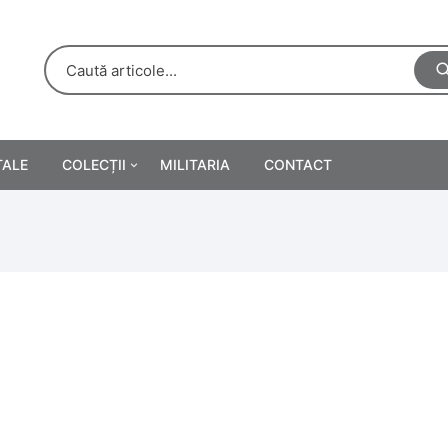
TALE
COLECȚII
MILITARIA
CONTACT
e
Personalități
rete
ă
Reclame tipărite
Afișe
urări
Farmacie
Calendare
/Manuale școlare
Medalii/Ordine/Decorații