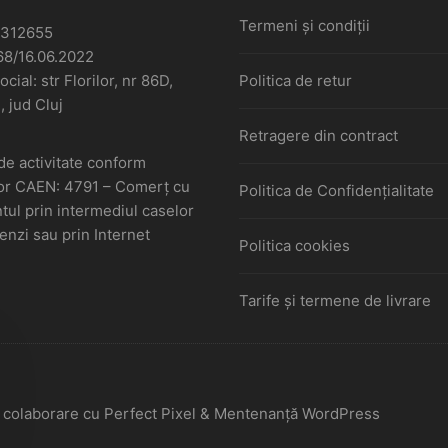
Termeni și condiții
6312655
68/16.06.2022
cial: str Florilor, nr 86D,
Politica de retur
, jud Cluj
Retragere din contract
de activitate conform
or CAEN: 4791 – Comerţ cu
Politica de Confidențialitate
ul prin intermediul caselor
nzi sau prin Internet
Politica cookies
Tarife și termene de livrare
În colaborare cu Perfect Pixel & Mentenanță WordPress