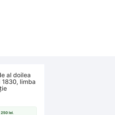
e al doilea
 1830, limba
ție
m
250
lei
.