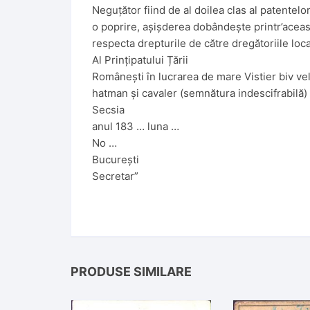
Neguțător fiind de al doilea clas al patentelor
o poprire, așișderea dobândește printr’aceasta
respecta drepturile de către dregătoriile loc
Al Prințipatului Țării
Românești în lucrarea de mare Vistier biv ve
hatman și cavaler (semnătura indescifrabilă)
Secsia
anul 183 … luna …
No …
București
Secretar”
PRODUSE SIMILARE