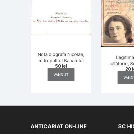
Notă olografă Nicolae,
Legitima
mitropolitul Banatului
călătorie, 
50
lei
20
l
Comuna
VÂNDUT
Tramvaielor 
VÂND
194
ANTICARIAT ON-LINE
SC H