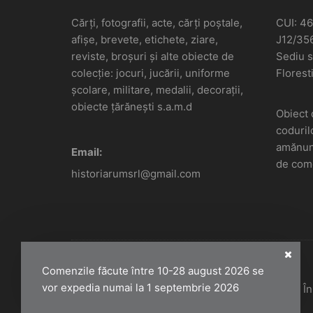
Cărți, fotografii, acte, cărți poștale,
CUI: 4
afișe, brevete, etichete, ziare,
J12/35
reviste, broșuri și alte obiecte de
Sediu so
colecție: jocuri, jucării, uniforme
Floresti
școlare, militare, medalii, decorații,
obiecte țărănești s.a.m.d
Obiect 
coduril
amănunt
Email:
de come
historiarumsrl@gmail.com
Comenzile făcute între 10-28 august 2026 se
vor expedia numai la 1 septembrie 2026
Historiarum 2026 - Toate drepturile rezervate. 