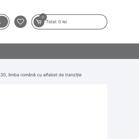
0
Total:
0
lei
830, limba română cu alfabet de tranziție