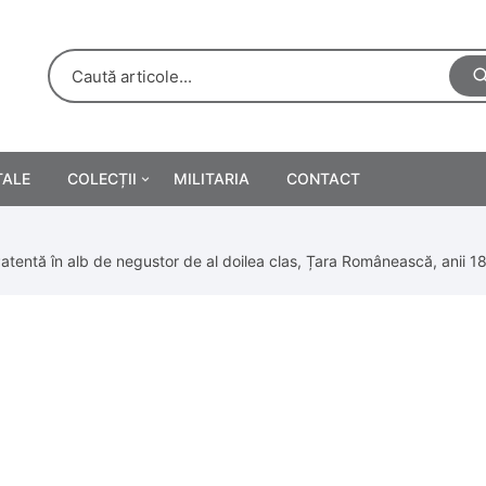
TALE
COLECȚII
MILITARIA
CONTACT
e
Personalități
atentă în alb de negustor de al doilea clas, Țara Românească, anii 1
rete
ă
Reclame tipărite
Afișe
urări
Farmacie
Calendare
/Manuale școlare
Medalii/Ordine/Decorații