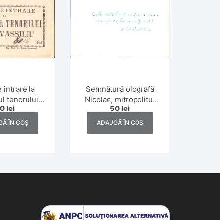
Semnătură olografă
e intrare la
Nicolae, mitropolitul
l tenorului
50
lei
50
lei
Banatului
 Vassiliu
ADAUGĂ ÎN COȘ
Ă ÎN COȘ