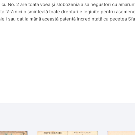
 cu No. 2 are toată voea și slobozenia a să negustori cu amăruntul 
 fără nici o sminteală toate drepturile legiuite pentru asemenea 
ale i sau dat la mână această patentă încredințată cu pecetea Sfat
l