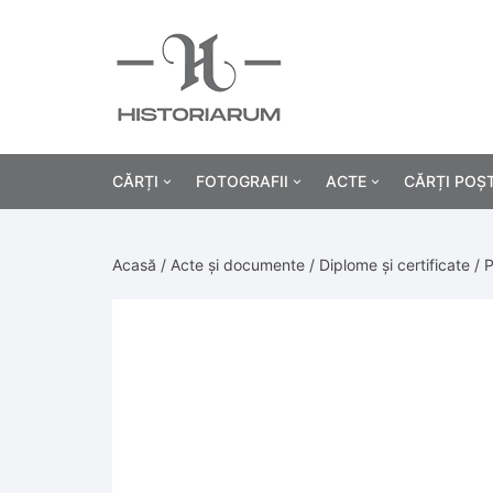
CĂRȚI
FOTOGRAFII
ACTE
CĂRȚI POȘ
Istorie
Fotografii civile
Diplome și certificat
Acasă
/
Acte și documente
/
Diplome și certificate
/ P
Alte cărți știință
Fotografii militare
Permise, carnete, liv
Agricultur
Cărți religie
Hârtii cu antet
Industrie
Beletristică
Bănci, acțiuni și asig
Medicină/
Cărți pentru copii
Alte documente
Pedagogie