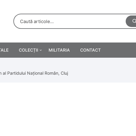
TALE
COLECȚII
MILITARIA
CONTACT
e
Personalități
n al Partidului Național Român, Cluj
rete
ă
Reclame tipărite
Afișe
urări
Farmacie
Calendare
/Manuale școlare
Medalii/Ordine/Decorații