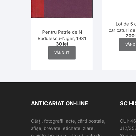
Lot de 5 
caricaturi d
Pentru Patrie de N
200
Matty și
Rădulescu-Niger, 1931
30
lei
VÂND
VÂNDUT
ANTICARIAT ON-LINE
SC H
Cărți, fotografii, acte, cărți poștale,
CUI: 4
afișe, brevete, etichete, ziare,
J12/35
reviste, broșuri și alte obiecte de
Sediu so