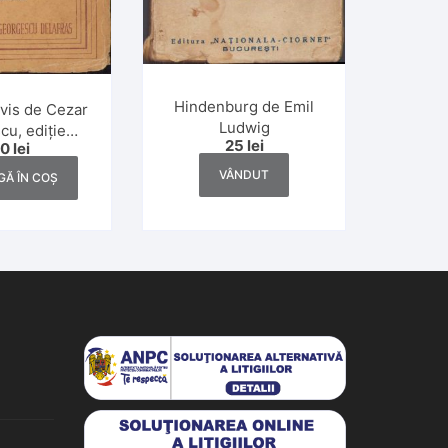
Hindenburg de Emil
vis de Cezar
Ludwig
cu, ediție
25
lei
50
lei
tivă, 1945
VÂNDUT
Ă ÎN COȘ