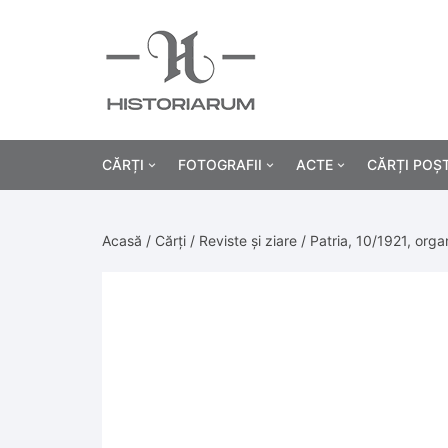
CĂRȚI
FOTOGRAFII
ACTE
CĂRȚI POȘ
Istorie
Fotografii civile
Diplome și certificat
Acasă
/
Cărți
/
Reviste și ziare
/ Patria, 10/1921, orga
Alte cărți știință
Fotografii militare
Permise, carnete, liv
Agricultur
Cărți religie
Hârtii cu antet
Industrie
Beletristică
Bănci, acțiuni și asig
Medicină/
Cărți pentru copii
Alte documente
Pedagogie