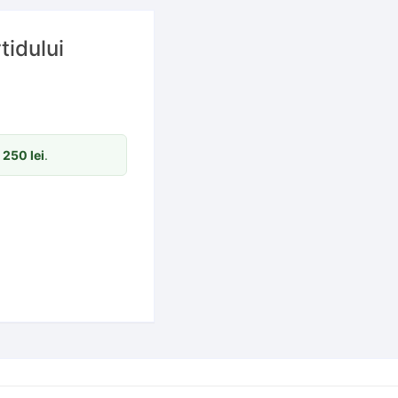
tidului
m
250
lei
.