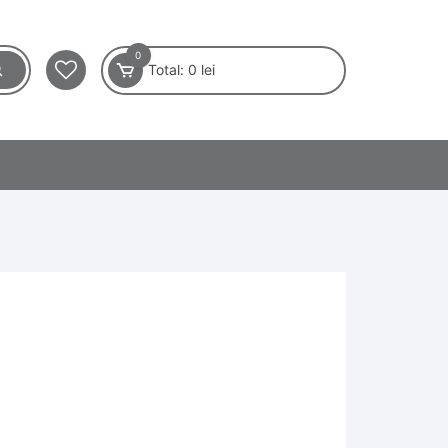
0
Total:
0
lei