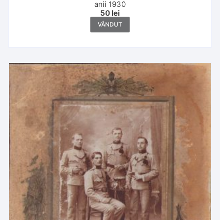
anii 1930
50
lei
VÂNDUT