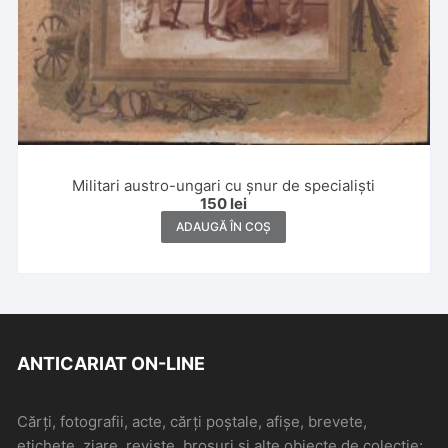
Militari austro-ungari cu șnur de specialiști
150
lei
ADAUGĂ ÎN COȘ
ANTICARIAT ON-LINE
Cărți, fotografii, acte, cărți poștale, afișe, brevete,
etichete, ziare, reviste, broșuri și alte obiecte de colecție: