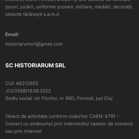
jocuri, jucării, uniforme școlare, militare, medalii, decorații,
obiecte țărănești s.a.m.d
Email:
historiarumsrl@gmail.com
SC HISTORIARUM SRL
CUI: 46312655
J12/3568/16.06.2022
Sediu social: str Florilor, nr 86D, Floresti, jud Cluj
Obiect de activitate conform codurilor CAEN: 4791 –
Comerţ cu amănuntul prin intermediul caselor de comenzi
sau prin Internet