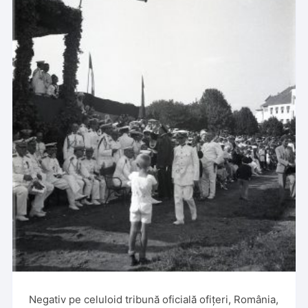
Negativ pe celuloid tribună oficială ofițeri, România,