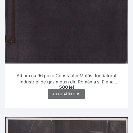
Album cu 96 poze Constantin Motăș, fondatorul
industriei de gaz metan din România și Elena
500
lei
Motăș,1930 și 1931, Banat, Ada Kaleh, Slănic, Poiana
Brașov și Italia
ADAUGĂ ÎN COȘ