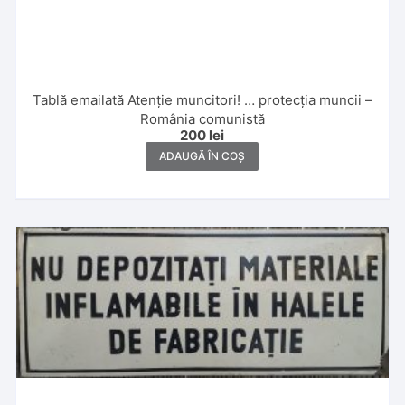
Tablă emailată Atenție muncitori! … protecția muncii –
România comunistă
200
lei
ADAUGĂ ÎN COȘ