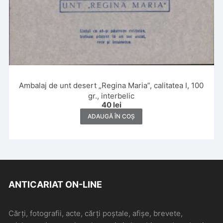
Ambalaj de unt desert „Regina Maria”, calitatea I, 100
gr., interbelic
40
lei
ADAUGĂ ÎN COȘ
ANTICARIAT ON-LINE
Cărți, fotografii, acte, cărți poștale, afișe, brevete,