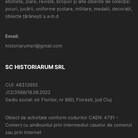
etichete, ziare, reviste, broșuri și alte obiecte de colecție:
jocuri, jucării, uniforme școlare, militare, medalii, decorații,
obiecte țărănești s.a.m.d
Email:
historiarumsrl@gmail.com
SC HISTORIARUM SRL
CUI: 46312655
J12/3568/16.06.2022
Sediu social: str Florilor, nr 86D, Floresti, jud Cluj
Obiect de activitate conform codurilor CAEN: 4791 –
Comerţ cu amănuntul prin intermediul caselor de comenzi
sau prin Internet