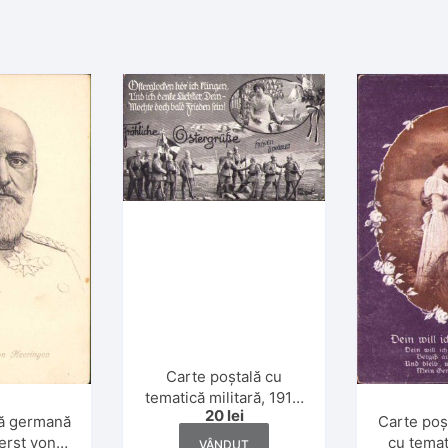
Carte poștală cu
tematică militară, 1916,
20
lei
circulată Timișoara
lă germană
Carte poș
erst von
cu temati
VÂNDUT