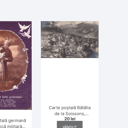
Carte poștală Bătălia
de la Soissons,
20
lei
Schlacht bei Soissons
tală germană
am 17 Sept
că militară,
VÂNDUT