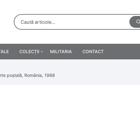
TALE
COLECȚII
MILITARIA
CONTACT
e
Personalități
arte poștală, România, 1988
rete
ă
Reclame tipărite
Afișe
urări
Farmacie
Calendare
/Manuale școlare
Medalii/Ordine/Decorații