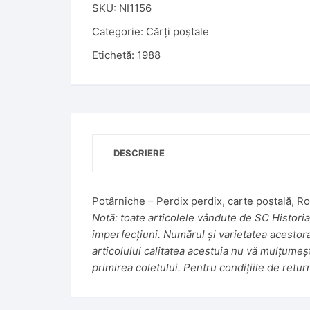
t
SKU:
NI1156
e
Categorie:
Cărți poștale
r
Etichetă:
1988
n
a
t
i
v
e
DESCRIERE
:
Potârniche – Perdix perdix, carte poștală, R
Notă: toate articolele vândute de SC Historiar
imperfecțiuni. Numărul și varietatea acestora f
articolului calitatea acestuia nu vă mulțumeș
primirea coletului. Pentru condițiile de retur