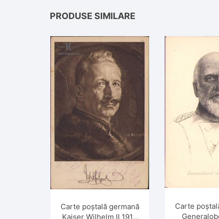
PRODUSE SIMILARE
Carte poșta
Carte poștală germană
Generalob
Kaiser Wilhelm II 1917