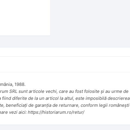
omânia, 1988.
um SRL sunt articole vechi, care au fost folosite și au urme de u
iind diferite de la un articol la altul, este imposibilă descrierea
te, beneficiați de garanția de returnare, conform legii românești 
nare vezi aici:
https://historiarum.ro/retur/