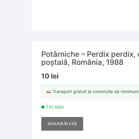
Potârniche – Perdix perdix, 
poștală, România, 1988
10
lei
Transport gratuit la comenzile de minimu
1 în stoc
ADAUGĂ ÎN COȘ
A
l