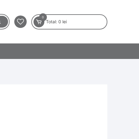
0
Total:
0
lei