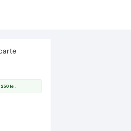
carte
m
250
lei
.