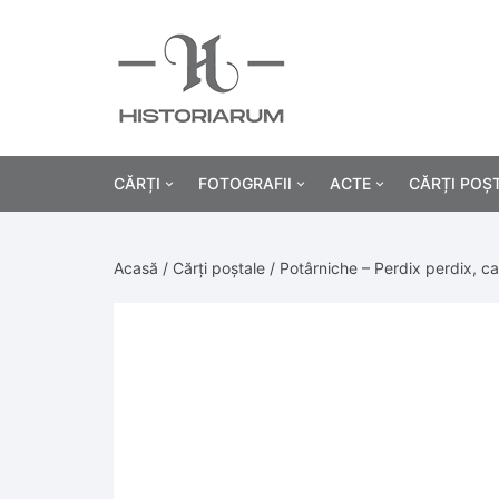
CĂRȚI
FOTOGRAFII
ACTE
CĂRȚI POȘ
Istorie
Fotografii civile
Diplome și certificat
Acasă
/
Cărți poștale
/ Potârniche – Perdix perdix, c
Alte cărți știință
Fotografii militare
Permise, carnete, liv
Agricultur
Cărți religie
Hârtii cu antet
Industrie
Beletristică
Bănci, acțiuni și asig
Medicină/
Cărți pentru copii
Alte documente
Pedagogie