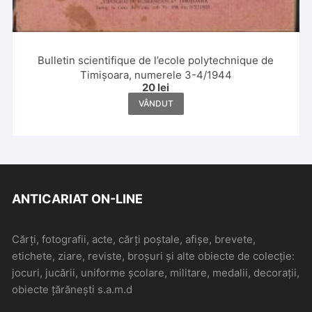
Bulletin scientifique de l’ecole polytechnique de
Timișoara, numerele 3-4/1944
20
lei
VÂNDUT
ANTICARIAT ON-LINE
Cărți, fotografii, acte, cărți poștale, afișe, brevete,
etichete, ziare, reviste, broșuri și alte obiecte de colecție:
jocuri, jucării, uniforme școlare, militare, medalii, decorații,
obiecte țărănești s.a.m.d