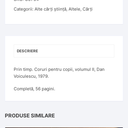
e
Categorii:
Alte cărți știință
,
Altele
,
Cărți
r
n
a
t
i
v
DESCRIERE
e
:
Prin timp. Coruri pentru copii, volumul II, Dan
Voiculescu, 1979.
Completă, 56 pagini.
PRODUSE SIMILARE