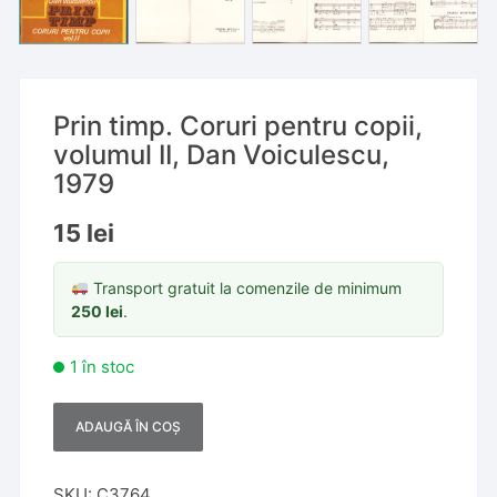
Prin timp. Coruri pentru copii,
volumul II, Dan Voiculescu,
1979
15
lei
Transport gratuit la comenzile de minimum
250
lei
.
1 în stoc
ADAUGĂ ÎN COȘ
A
l
t
SKU:
C3764