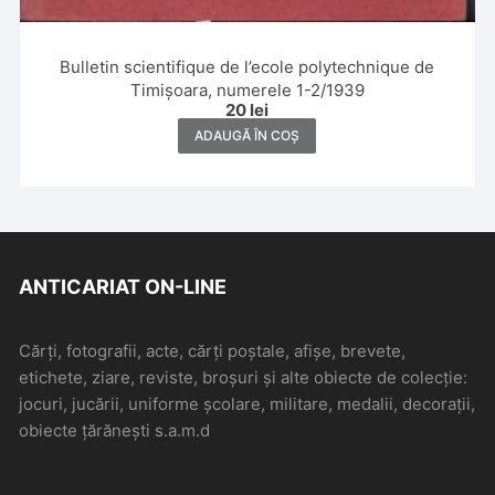
Bulletin scientifique de l’ecole polytechnique de
Timișoara, numerele 1-2/1939
20
lei
ADAUGĂ ÎN COȘ
ANTICARIAT ON-LINE
Cărți, fotografii, acte, cărți poștale, afișe, brevete,
etichete, ziare, reviste, broșuri și alte obiecte de colecție:
jocuri, jucării, uniforme școlare, militare, medalii, decorații,
obiecte țărănești s.a.m.d