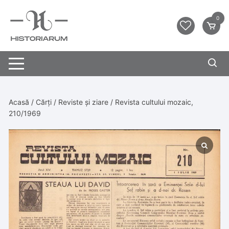
0
Acasă
/
Cărți
/
Reviste și ziare
/ Revista cultului mozaic,
210/1969