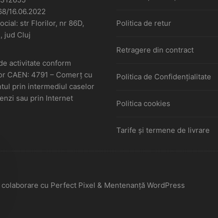
68/16.06.2022
cial: str Florilor, nr 86D,
Politica de retur
, jud Cluj
Retragere din contract
de activitate conform
or CAEN: 4791 – Comerţ cu
Politica de Confidențialitate
ul prin intermediul caselor
nzi sau prin Internet
Politica cookies
Tarife și termene de livrare
În colaborare cu Perfect Pixel & Mentenanță WordPress