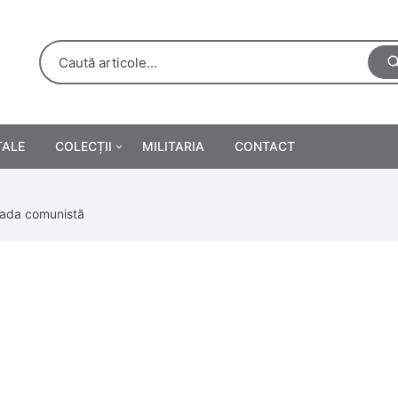
TALE
COLECȚII
MILITARIA
CONTACT
e
Personalități
oada comunistă
rete
ă
Reclame tipărite
Afișe
urări
Farmacie
Calendare
/Manuale școlare
Medalii/Ordine/Decorații