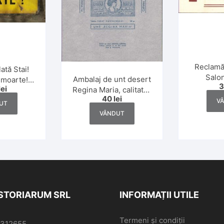
Reclamă 
ată Stai!
Salon
Ambalaj de unt desert
 moarte!
Margaret
lei
Regina Maria, calitatea
muncii –
40
lei
I, 200 gr, interbelic
omunistă
V
UT
VÂNDUT
ISTORIARUM SRL
INFORMAȚII UTILE
Termeni și condiții
6312655