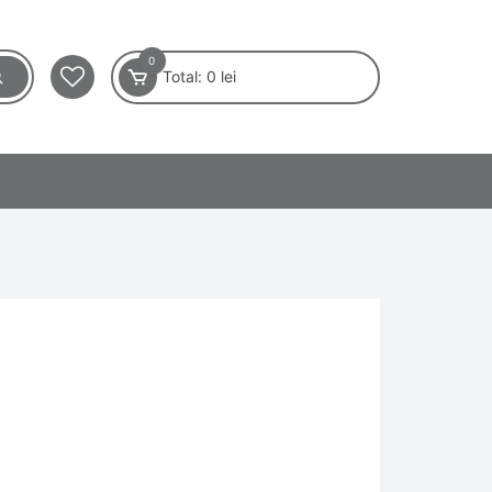
0
Total:
0
lei