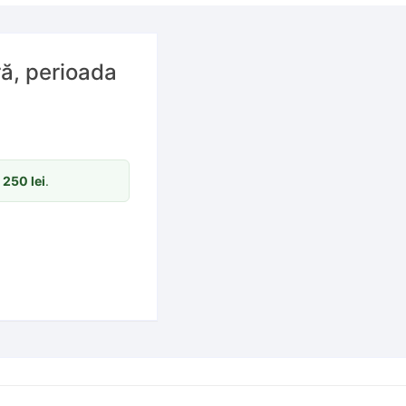
ă, perioada
m
250
lei
.