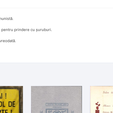
munistă.
re pentru prindere cu șuruburi.
 vreodată.