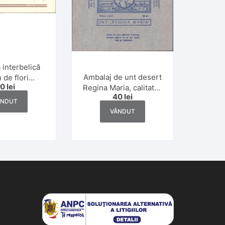
interbelică
Ambalaj de unt desert
 de flori
30
lei
Regina Maria, calitatea
a Timișoara
40
lei
I, 100 gr, interbelic
ÂNDUT
VÂNDUT