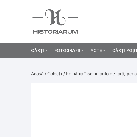
CĂRȚI
FOTOGRAFII
ACTE
CĂRȚI POȘ
Istorie
Fotografii civile
Diplome și certificat
Acasă
/
Colecții
/ România însemn auto de țară, peri
Alte cărți știință
Fotografii militare
Permise, carnete, liv
Agricultur
Cărți religie
Hârtii cu antet
Industrie
Beletristică
Bănci, acțiuni și asig
Medicină/
Cărți pentru copii
Alte documente
Pedagogie