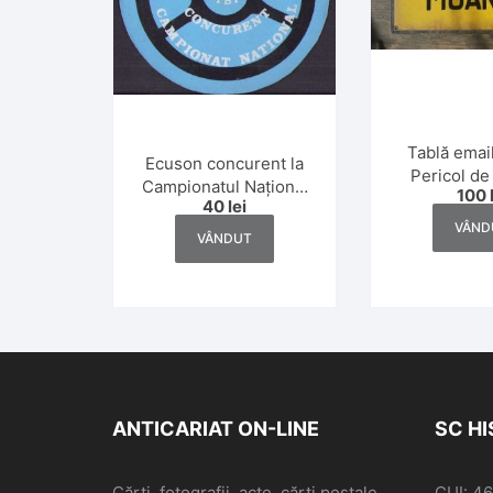
Tablă email
Ecuson concurent la
Pericol de
Campionatul Național
100
protecția 
40
lei
Raliul Cibinului 1984
România c
VÂND
I.P.A. Sibiu
VÂNDUT
ANTICARIAT ON-LINE
SC H
Cărți, fotografii, acte, cărți poștale,
CUI: 4