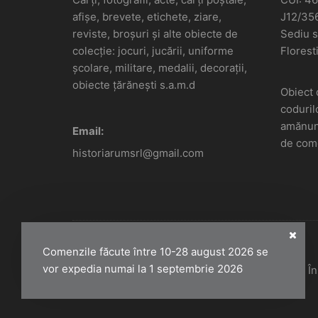
afișe, brevete, etichete, ziare,
J12/35
reviste, broșuri și alte obiecte de
Sediu so
colecție: jocuri, jucării, uniforme
Floresti
școlare, militare, medalii, decorații,
obiecte țărănești s.a.m.d
Obiect 
coduril
amănunt
Email:
de come
historiarumsrl@gmail.com
Comenzile făcute între 10-28 august 2026 se
vor expedia numai la 1 septembrie 2026
Historiarum 2026 - Toate drepturile rezervate. 