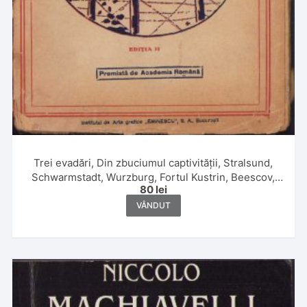
Trei evadări, Din zbuciumul captivității, Stralsund,
Schwarmstadt, Wurzburg, Fortul Kustrin, Beescov,
80
lei
Berlin, Fortul Gorgast de maior G Caracaș, 1920
VÂNDUT