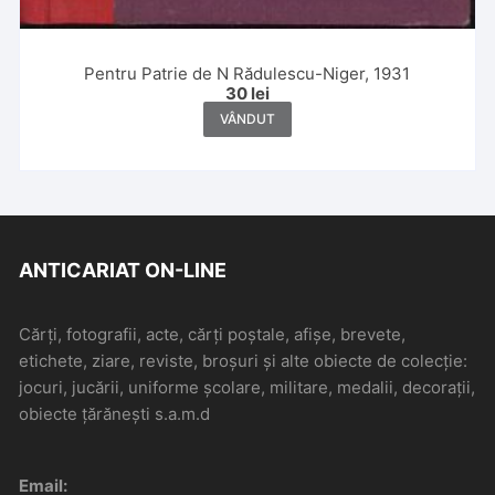
Pentru Patrie de N Rădulescu-Niger, 1931
30
lei
VÂNDUT
ANTICARIAT ON-LINE
Cărți, fotografii, acte, cărți poștale, afișe, brevete,
etichete, ziare, reviste, broșuri și alte obiecte de colecție:
jocuri, jucării, uniforme școlare, militare, medalii, decorații,
obiecte țărănești s.a.m.d
Email: