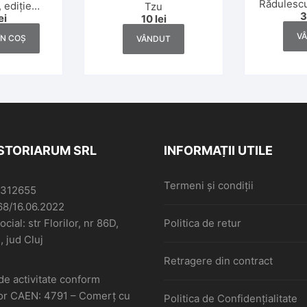
Rădulescu
 ediție
Tzu
ei
10
lei
ă, 1945
V
ÎN COȘ
VÂNDUT
ISTORIARUM SRL
INFORMAȚII UTILE
Termeni și condiții
6312655
68/16.06.2022
cial: str Florilor, nr 86D,
Politica de retur
, jud Cluj
Retragere din contract
de activitate conform
or CAEN: 4791 – Comerţ cu
Politica de Confidențialitate