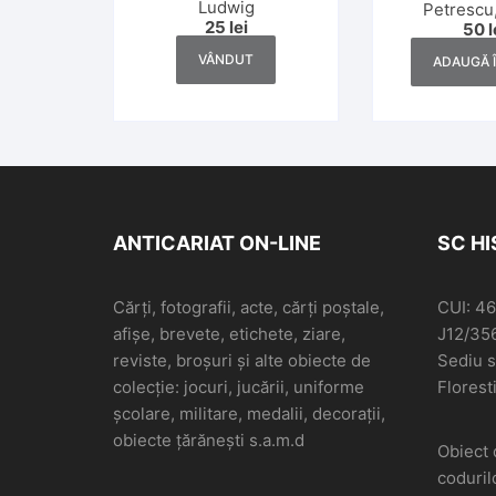
Ludwig
Petrescu,
25
lei
50
l
definitiv
VÂNDUT
ADAUGĂ 
ANTICARIAT ON-LINE
SC H
Cărți, fotografii, acte, cărți poștale,
CUI: 4
afișe, brevete, etichete, ziare,
J12/35
reviste, broșuri și alte obiecte de
Sediu so
colecție: jocuri, jucării, uniforme
Floresti
școlare, militare, medalii, decorații,
obiecte țărănești s.a.m.d
Obiect 
coduril