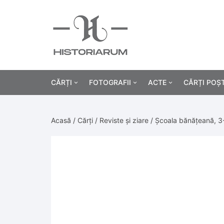
CĂRȚI
FOTOGRAFII
ACTE
CĂRȚI POȘ
Istorie
Fotografii civile
Diplome și certificat
Acasă
/
Cărți
/
Reviste și ziare
/ Școala bănățeană, 3
Alte cărți știință
Fotografii militare
Permise, carnete, liv
Agricultur
Cărți religie
Hârtii cu antet
Industrie
Beletristică
Bănci, acțiuni și asig
Medicină/
Cărți pentru copii
Alte documente
Pedagogie