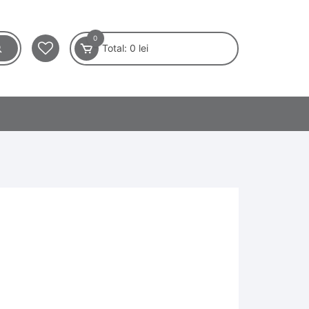
0
Total:
0
lei