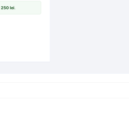
m
250
lei
.