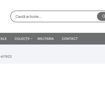
TALE
COLECȚII
MILITARIA
CONTACT
e
Personalități
-4/1923
rete
ă
Reclame tipărite
Afișe
urări
Farmacie
Calendare
/Manuale școlare
Medalii/Ordine/Decorații