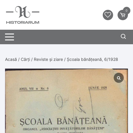
0
Acasă
/
Cărți
/
Reviste și ziare
/ Școala bănățeană, 6/1928