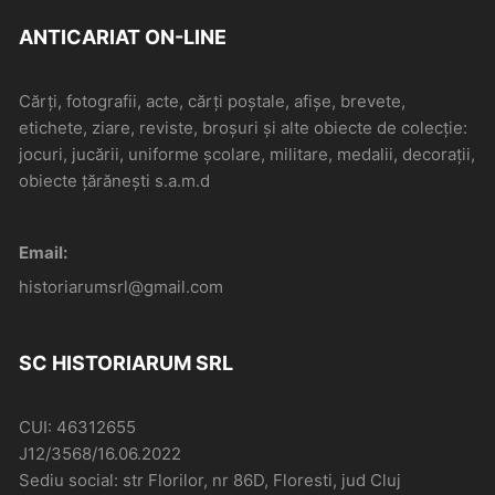
ANTICARIAT ON-LINE
Cărți, fotografii, acte, cărți poștale, afișe, brevete,
etichete, ziare, reviste, broșuri și alte obiecte de colecție:
jocuri, jucării, uniforme școlare, militare, medalii, decorații,
obiecte țărănești s.a.m.d
Email:
historiarumsrl@gmail.com
SC HISTORIARUM SRL
CUI: 46312655
J12/3568/16.06.2022
Sediu social: str Florilor, nr 86D, Floresti, jud Cluj