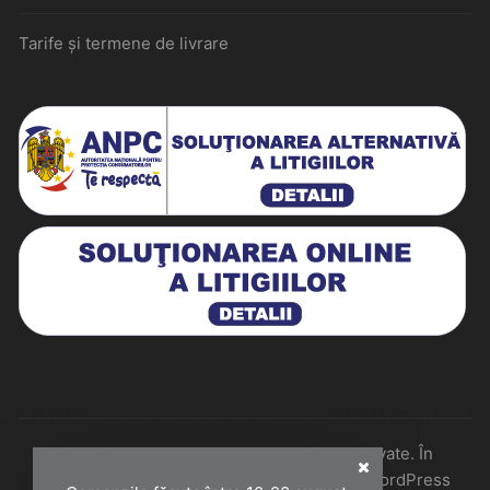
Tarife și termene de livrare
Historiarum 2026 - Toate drepturile rezervate. În
colaborare cu Perfect Pixel & Mentenanță WordPress