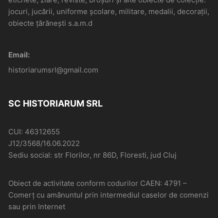
jocuri, jucării, uniforme școlare, militare, medalii, decorații,
obiecte țărănești s.a.m.d
Email:
historiarumsrl@gmail.com
SC HISTORIARUM SRL
CUI: 46312655
J12/3568/16.06.2022
Sediu social: str Florilor, nr 86D, Floresti, jud Cluj
Obiect de activitate conform codurilor CAEN: 4791 –
Comerţ cu amănuntul prin intermediul caselor de comenzi
sau prin Internet