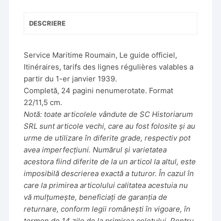
v
e
DESCRIERE
:
Service Maritime Roumain, Le guide officiel,
Itinéraires, tarifs des lignes régulières valables a
partir du 1-er janvier 1939.
Completă, 24 pagini nenumerotate. Format
22/11,5 cm.
Notă: toate articolele vândute de SC Historiarum
SRL sunt articole vechi, care au fost folosite și au
urme de utilizare în diferite grade, respectiv pot
avea imperfecțiuni. Numărul și varietatea
acestora fiind diferite de la un articol la altul, este
imposibilă descrierea exactă a tuturor. În cazul în
care la primirea articolului calitatea acestuia nu
vă mulțumește, beneficiați de garanția de
returnare, conform legii românești în vigoare, în
termen de 14 zile de la primirea coletului. Pentru