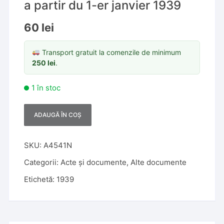
a partir du 1-er janvier 1939
60
lei
Transport gratuit la comenzile de minimum
250
lei
.
1 în stoc
ADAUGĂ ÎN COȘ
A
l
t
SKU:
A4541N
e
Categorii:
Acte și documente
,
Alte documente
r
Etichetă:
1939
n
a
t
i