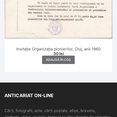
Invitație Organizația pionierilor, Cluj, anii 1960
30
lei
ADAUGĂ ÎN COȘ
ANTICARIAT ON-LINE
Cărți, fotografii, acte, cărți poștale, afișe, brevete,
etichete, ziare, reviste, broșuri și alte obiecte de colecție: