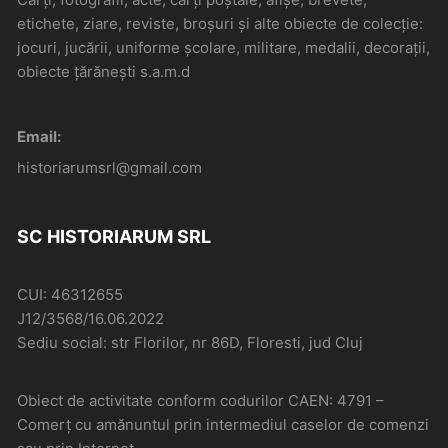
etichete, ziare, reviste, broșuri și alte obiecte de colecție:
jocuri, jucării, uniforme școlare, militare, medalii, decorații,
obiecte țărănești s.a.m.d
Email:
historiarumsrl@gmail.com
SC HISTORIARUM SRL
CUI: 46312655
J12/3568/16.06.2022
Sediu social: str Florilor, nr 86D, Floresti, jud Cluj
Obiect de activitate conform codurilor CAEN: 4791 –
Comerţ cu amănuntul prin intermediul caselor de comenzi