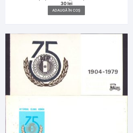
30
lei
ADAUGĂ ÎN COȘ