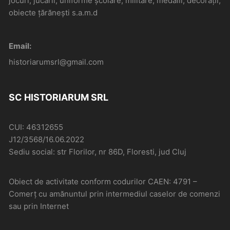
jocuri, jucării, uniforme școlare, militare, medalii, decorații,
obiecte țărănești s.a.m.d
Email:
historiarumsrl@gmail.com
SC HISTORIARUM SRL
CUI: 46312655
J12/3568/16.06.2022
Sediu social: str Florilor, nr 86D, Floresti, jud Cluj
Obiect de activitate conform codurilor CAEN: 4791 –
Comerţ cu amănuntul prin intermediul caselor de comenzi
sau prin Internet