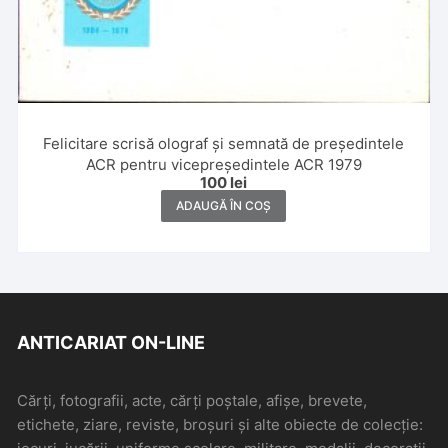
Felicitare scrisă olograf și semnată de președintele
ACR pentru vicepreședintele ACR 1979
100
lei
ADAUGĂ ÎN COȘ
ANTICARIAT ON-LINE
Cărți, fotografii, acte, cărți poștale, afișe, brevete,
etichete, ziare, reviste, broșuri și alte obiecte de colecție: