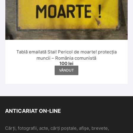
Tablă emailată Stai! Pericol de moarte! protecția
muncii – România comunistă
100
lei
VÂNDUT
ANTICARIAT ON-LINE
Cărți, fotografii, acte, cărți poștale, afișe, brevete,