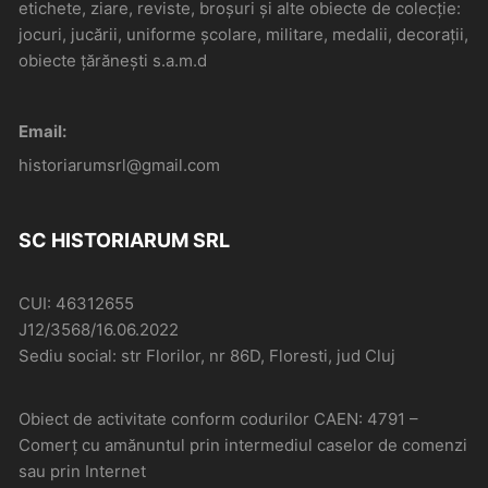
etichete, ziare, reviste, broșuri și alte obiecte de colecție:
jocuri, jucării, uniforme școlare, militare, medalii, decorații,
obiecte țărănești s.a.m.d
Email:
historiarumsrl@gmail.com
SC HISTORIARUM SRL
CUI: 46312655
J12/3568/16.06.2022
Sediu social: str Florilor, nr 86D, Floresti, jud Cluj
Obiect de activitate conform codurilor CAEN: 4791 –
Comerţ cu amănuntul prin intermediul caselor de comenzi
sau prin Internet