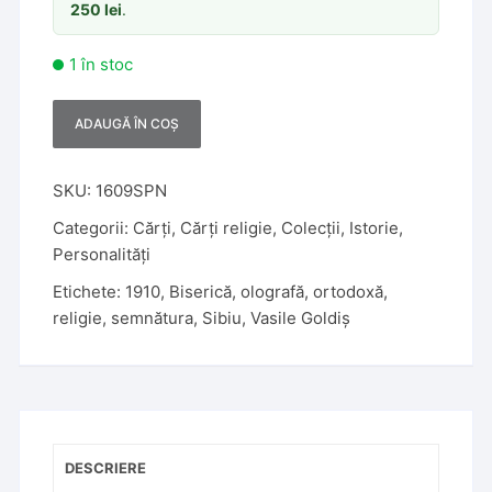
250
lei
.
1 în stoc
ADAUGĂ ÎN COȘ
A
l
t
SKU:
1609SPN
e
Categorii:
Cărți
,
Cărți religie
,
Colecții
,
Istorie
,
r
Personalități
n
Etichete:
1910
,
Biserică
,
olografă
,
ortodoxă
,
a
religie
,
semnătura
,
Sibiu
,
Vasile Goldiș
t
i
v
e
:
DESCRIERE