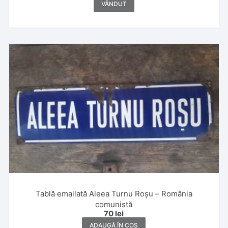
VÂNDUT
Tablă emailată Aleea Turnu Roșu – România
comunistă
70
lei
ADAUGĂ ÎN COȘ