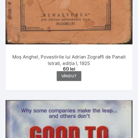
Moș Anghel, Povestirile lui Adrian Zograffi de Panait
Istrati, ediția I, 1925
60
lei
VÂNDUT