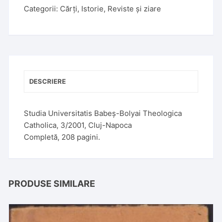
e
Categorii:
Cărți
,
Istorie
,
Reviste și ziare
r
n
a
t
i
v
DESCRIERE
e
:
Studia Universitatis Babeș-Bolyai Theologica
Catholica, 3/2001, Cluj-Napoca
Completă, 208 pagini.
PRODUSE SIMILARE