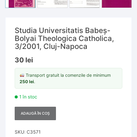
Studia Universitatis Babeș-
Bolyai Theologica Catholica,
3/2001, Cluj-Napoca
30
lei
Transport gratuit la comenzile de minimum
250
lei
.
1 în stoc
ADAUGĂ ÎN COȘ
A
l
t
SKU:
C3571