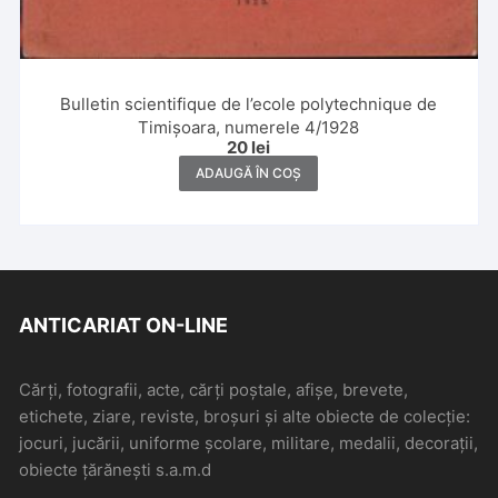
Bulletin scientifique de l’ecole polytechnique de
Timișoara, numerele 4/1928
20
lei
ADAUGĂ ÎN COȘ
ANTICARIAT ON-LINE
Cărți, fotografii, acte, cărți poștale, afișe, brevete,
etichete, ziare, reviste, broșuri și alte obiecte de colecție:
jocuri, jucării, uniforme școlare, militare, medalii, decorații,
obiecte țărănești s.a.m.d