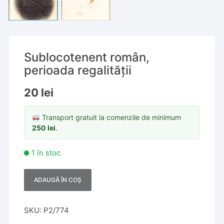
Sublocotenent român,
perioada regalității
20
lei
Transport gratuit la comenzile de minimum
250
lei
.
1 în stoc
ADAUGĂ ÎN COȘ
A
l
t
SKU:
P2/774
e