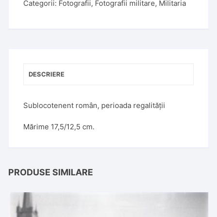
Categorii:
Fotografii
,
Fotografii militare
,
Militaria
r
n
a
t
i
v
DESCRIERE
e
:
Sublocotenent român, perioada regalității
Mărime 17,5/12,5 cm.
PRODUSE SIMILARE