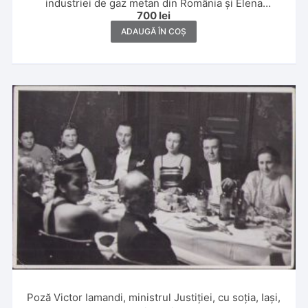
industriei de gaz metan din România și Elena
700
lei
Motăș,1926-1930, Sinaia, Călimănești, Breaza, Poiana
Brașov, Nămăești, Sibiu, Moreni
ADAUGĂ ÎN COȘ
Poză Victor Iamandi, ministrul Justiției, cu soția, Iași,