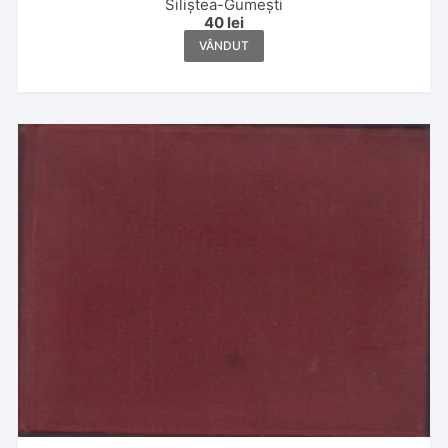
Siliștea-Gumești
40
lei
VÂNDUT