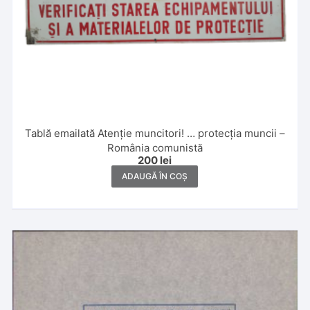
Tablă emailată Atenție muncitori! … protecția muncii –
România comunistă
200
lei
ADAUGĂ ÎN COȘ