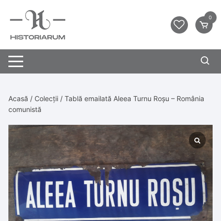
0
Acasă
/
Colecții
/ Tablă emailată Aleea Turnu Roșu – România
comunistă