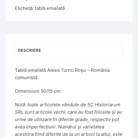
e
Etichetă:
tablă emailată
r
n
a
t
i
v
DESCRIERE
e
:
Tablă emailată Aleea Turnu Roșu – România
comunistă
Dimensiuni 50/15 cm.
Notă: toate articolele vândute de SC Historiarum
SRL sunt articole vechi, care au fost folosite și au
urme de utilizare în diferite grade, respectiv pot
avea imperfecțiuni. Numărul și varietatea
acestora fiind diferite de la un articol la altul, este