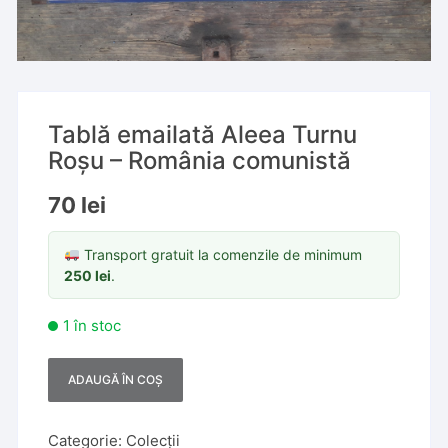
Tablă emailată Aleea Turnu
Roșu – România comunistă
70
lei
Transport gratuit la comenzile de minimum
250
lei
.
1 în stoc
ADAUGĂ ÎN COȘ
A
l
t
Categorie:
Colecții