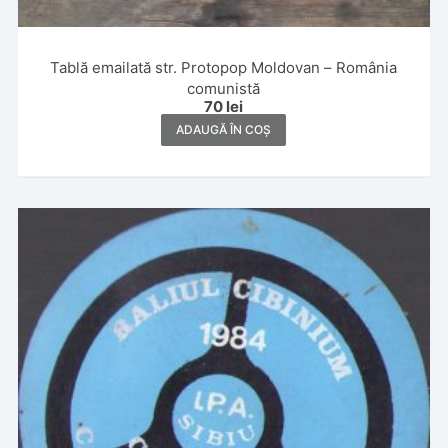
Tablă emailată str. Protopop Moldovan – România
comunistă
70
lei
ADAUGĂ ÎN COȘ