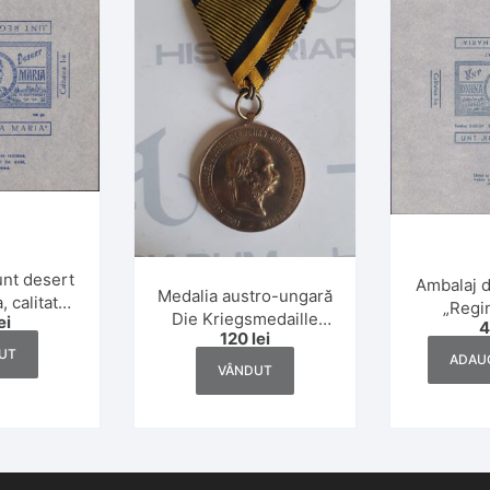
unt desert
Ambalaj d
Medalia austro-ungară
, calitatea
„Regin
Die Kriegsmedaille
ei
nterbelic
calitate
120
lei
1873
int
UT
ADAUG
VÂNDUT