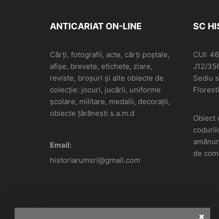
ANTICARIAT ON-LINE
SC H
Cărți, fotografii, acte, cărți poștale,
CUI: 4
afișe, brevete, etichete, ziare,
J12/35
reviste, broșuri și alte obiecte de
Sediu so
colecție: jocuri, jucării, uniforme
Floresti
școlare, militare, medalii, decorații,
obiecte țărănești s.a.m.d
Obiect 
coduril
amănunt
Email:
de come
historiarumsrl@gmail.com