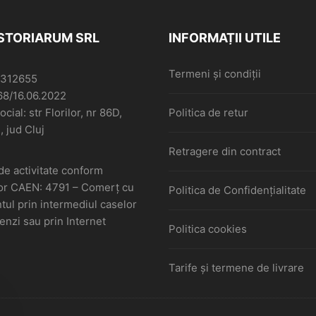
ISTORIARUM SRL
INFORMAȚII UTILE
Termeni și condiții
6312655
68/16.06.2022
cial: str Florilor, nr 86D,
Politica de retur
, jud Cluj
Retragere din contract
de activitate conform
or CAEN: 4791 – Comerţ cu
Politica de Confidențialitate
ul prin intermediul caselor
nzi sau prin Internet
Politica cookies
Tarife și termene de livrare