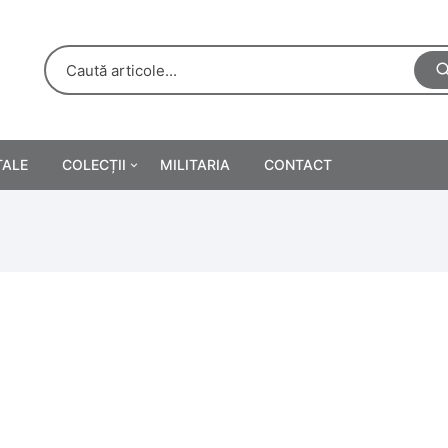
TALE
COLECȚII
MILITARIA
CONTACT
e
Personalități
rete
ă
Reclame tipărite
Afișe
urări
Farmacie
Calendare
/Manuale școlare
Medalii/Ordine/Decorații