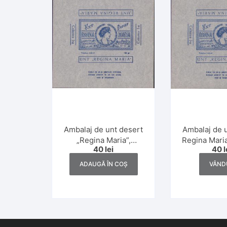
Ambalaj de unt desert
Ambalaj de 
„Regina Maria”,
Regina Maria
40
lei
40
l
calitatea I, 100 gr.,
I, 100 gr, i
interbelic
ADAUGĂ ÎN COȘ
VÂND