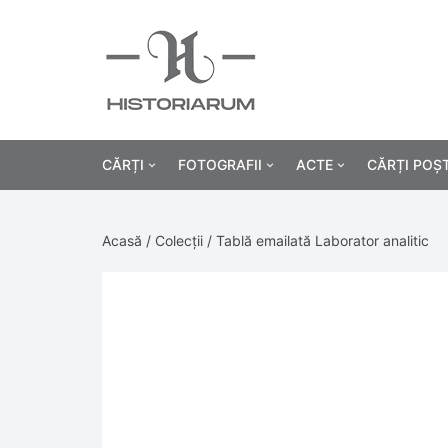
CĂRȚI
FOTOGRAFII
ACTE
CĂRȚI POȘ
Istorie
Fotografii civile
Diplome și certificat
Acasă
/
Colecții
/ Tablă emailată Laborator analitic
Alte cărți știință
Fotografii militare
Permise, carnete, liv
Agricultur
Cărți religie
Hârtii cu antet
Industrie
Beletristică
Bănci, acțiuni și asig
Medicină/
Cărți pentru copii
Alte documente
Pedagogie