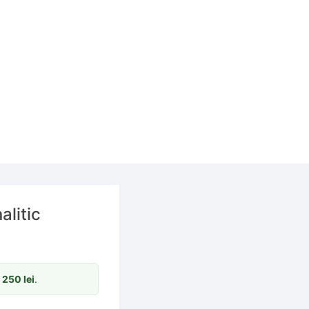
alitic
m
250
lei
.