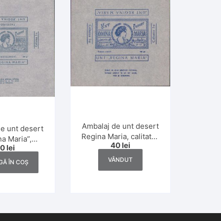
Ambalaj de unt desert
e unt desert
Regina Maria, calitatea
a Maria”,
40
lei
I, 100 gr, interbelic
40
lei
a I, 200 gr.,
erbelic
VÂNDUT
Ă ÎN COȘ