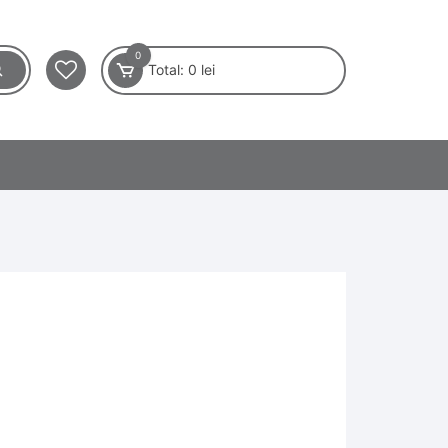
0
Total:
0
lei