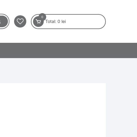
0
Total:
0
lei