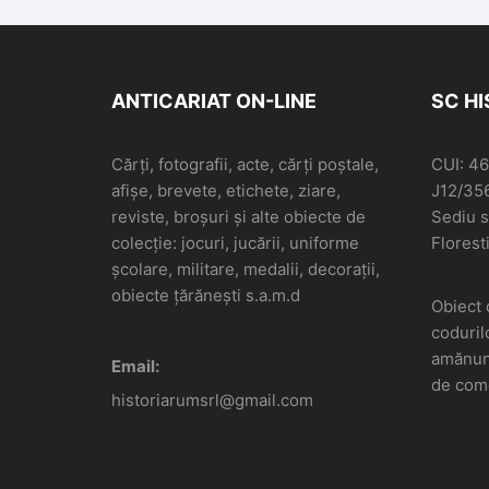
ANTICARIAT ON-LINE
SC H
Cărți, fotografii, acte, cărți poștale,
CUI: 4
afișe, brevete, etichete, ziare,
J12/35
reviste, broșuri și alte obiecte de
Sediu so
colecție: jocuri, jucării, uniforme
Floresti
școlare, militare, medalii, decorații,
obiecte țărănești s.a.m.d
Obiect 
coduril
amănunt
Email:
de come
historiarumsrl@gmail.com