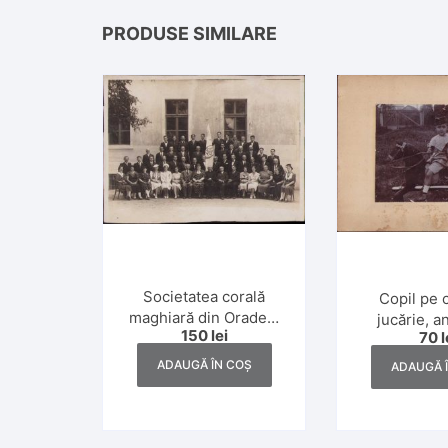
PRODUSE SIMILARE
Societatea corală
Copil pe 
maghiară din Oradea,
jucărie, a
150
lei
70
l
perioada interbelică
ADAUGĂ ÎN COȘ
ADAUGĂ 