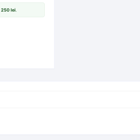
m
250
lei
.