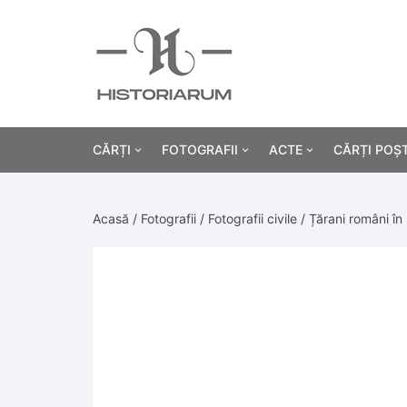
CĂRȚI
FOTOGRAFII
ACTE
CĂRȚI POȘ
Istorie
Fotografii civile
Diplome și certificat
Acasă
/
Fotografii
/
Fotografii civile
/ Țărani români în 
Alte cărți știință
Fotografii militare
Permise, carnete, liv
Agricultur
Cărți religie
Hârtii cu antet
Industrie
Beletristică
Bănci, acțiuni și asig
Medicină/
Cărți pentru copii
Alte documente
Pedagogie