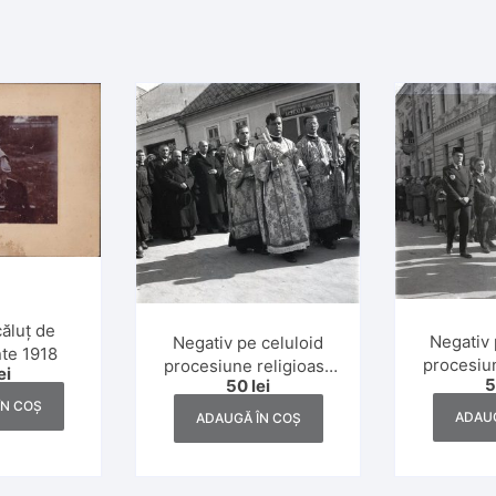
căluț de
Negativ 
Negativ pe celuloid
nte 1918
procesiun
procesiune religioasă
ei
50
lei
magh
greco-catolică, Dej,
ÎN COȘ
Transilva
anii 1930
ADAUG
ADAUGĂ ÎN COȘ