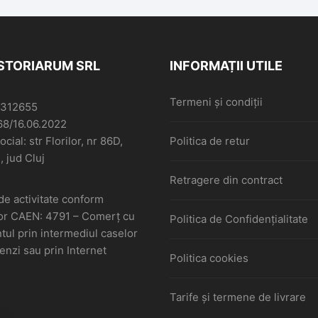
ISTORIARUM SRL
INFORMAȚII UTILE
Termeni și condiții
6312655
68/16.06.2022
cial: str Florilor, nr 86D,
Politica de retur
, jud Cluj
Retragere din contract
de activitate conform
or CAEN: 4791 – Comerţ cu
Politica de Confidențialitate
ul prin intermediul caselor
nzi sau prin Internet
Politica cookies
Tarife și termene de livrare