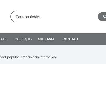
TALE
COLECȚII
MILITARIA
CONTACT
e
Personalități
port popular, Transilvania interbelică
rete
ă
Reclame tipărite
Afișe
urări
Farmacie
Calendare
/Manuale școlare
Medalii/Ordine/Decorații